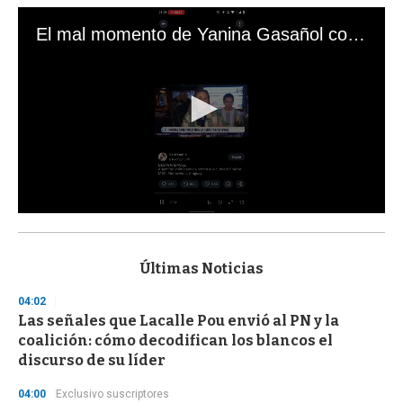
El mal momento de Yanina Gasañol con un hincha argentino en "Subrayado"
0
s
e
c
Últimas Noticias
o
n
04:02
d
Las señales que Lacalle Pou envió al PN y la
s
o
coalición: cómo decodifican los blancos el
f
discurso de su líder
3
3
s
04:00
Exclusivo suscriptores