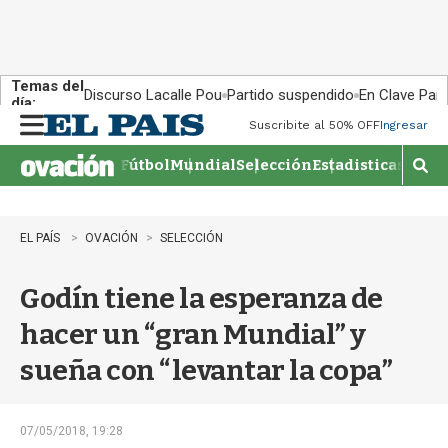
Temas del
Discurso Lacalle Pou
Partido suspendido
En Clave País
día:
Suscribite al 50% OFF
Ingresar
M
e
Fútbol
Mundial
Selección
Estadisticas
Agen
n
M
u
o
s
t
EL PAÍS
OVACIÓN
SELECCIÓN
r
a
Godín tiene la esperanza de
r
b
hacer un “gran Mundial” y
�
s
sueña con “levantar la copa”
q
u
e
d
07/05/2018, 19:28