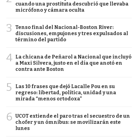
cuando una prostituta descubrió que llevaba
micrófono y cámara oculta
3
Tenso final del Nacional-Boston River:
discusiones, empujones y tres expulsados al
término del partido
4
La chicana de Peñarol a Nacional que incluyó
a Maxi Silvera, justo en el día que anotó en
contra ante Boston
5
Las 10 frases que dejó Lacalle Pou en su
regreso: libertad, política, unidad y una
mirada “menos ortodoxa”
6
UCOT extiende el paro tras el secuestro de un
chofer y un ómnibus: se movilizarán este
lunes