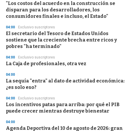
e
"Los costos del acuerdo en la construcción se
c
disparan para los desarrolladores, los
o
n
consumidores finales e incluso, el Estado"
d
s
04:00
Exclusivo suscriptores
El secretario del Tesoro de Estados Unidos
sostiene que la creciente brecha entre ricos y
pobres "ha terminado"
04:00
Exclusivo suscriptores
La Caja de profesionales, otra vez
04:00
La sequía "entra" al dato de actividad económica:
¿es solo eso?
04:00
Exclusivo suscriptores
Los incentivos patas para arriba: por qué el PIB
puede crecer mientras destruye bienestar
04:00
Agenda Deportiva del 10 de agosto de 2026: gran