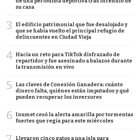
de una periodista deportiva tras incendio de
su casa
3
El edificio patrimonial que fue desalojado y
que se había vuelto el principal refugio de
delincuentes en Ciudad Vieja
4
Hacía un reto para TikTok disfrazado de
repartidor y fue asesinado a balazos durante
la transmisión en vivo
5
Las claves de Conexión Ganadera: cuánto
dinero falta, quiénes están imputados y qué
pueden recuperar los inversores
6
Inumet cesó la alerta amarilla por tormentas
fuertes que regía para este miércoles
7
Llevaron cinco gatos a una isla para