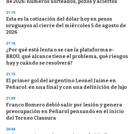
de 2026: números sorteados, pozos y aciertos
o
n
d
21:19
s
Esta es la cotización del dólar hoy en pesos
uruguayos al cierre del miércoles 5 de agosto de
2026
21:16
¿Por qué está lenta o se cae la plataforma e-
BROU, qué alcance tiene el problema, qué riesgos
hay y cuándo se resolverá?
21:15
El primer gol del argentino Leonel Jaime en
Peñarol: en una final y con una definición de lujo
21:09
Franco Romero debió salir por lesión y genera
preocupación en Peñarol pensando en el inicio
del Torneo Clausura
20:44