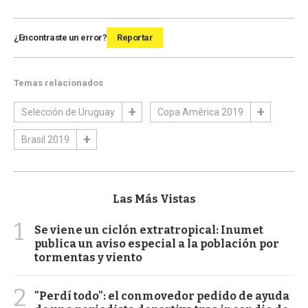
¿Encontraste un error?
Reportar
Temas relacionados
Selección de Uruguay
Copa América 2019
Brasil 2019
Las Más Vistas
1
Se viene un ciclón extratropical: Inumet
publica un aviso especial a la población por
tormentas y viento
2
"Perdí todo": el conmovedor pedido de ayuda