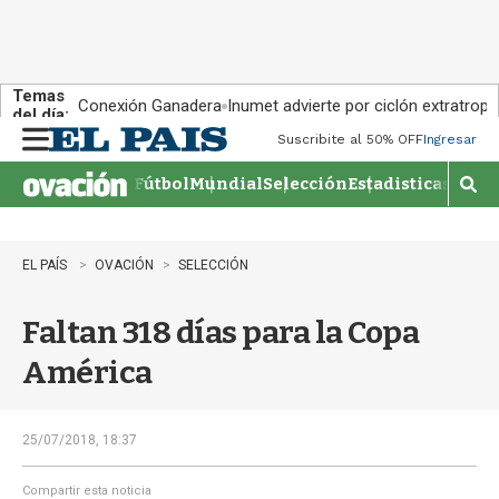
Temas
Conexión Ganadera
Inumet advierte por ciclón extratropi
del día:
Suscribite al 50% OFF
Ingresar
M
e
Fútbol
Mundial
Selección
Estadisticas
Agen
n
M
u
o
s
t
EL PAÍS
OVACIÓN
SELECCIÓN
r
a
Faltan 318 días para la Copa
r
b
América
�
s
q
u
25/07/2018, 18:37
e
d
Compartir esta noticia