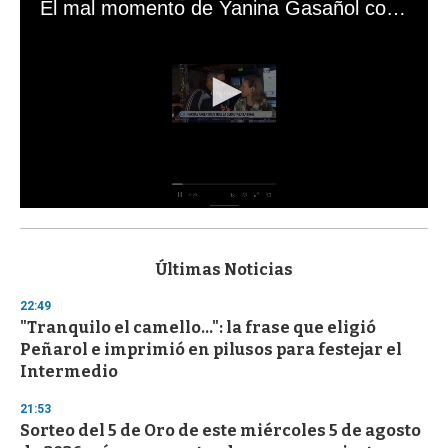
El mal momento de Yanina Gasañol con un hincha argentino en "Subrayado"
0
s
e
c
Últimas Noticias
o
n
22:49
d
"Tranquilo el camello...": la frase que eligió
s
o
Peñarol e imprimió en pilusos para festejar el
f
Intermedio
3
3
s
21:53
e
Sorteo del 5 de Oro de este miércoles 5 de agosto
c