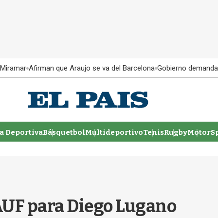
 Miramar
Afirman que Araujo se va del Barcelona
Gobierno demanda
 Deportiva
Básquetbol
Multideportivo
Tenis
Rugby
MotorSp
 AUF para Diego Lugano