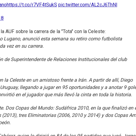
ano
https://t.co/r7VF4tSukS
pic.twitter.com/AL2cJ6ThNl
18
a AUF sobre la carrera de la "Tota" con la Celeste:
go Lugano, anunció esta semana su retiro como futbolista
da vez en su carrera.
ón de Superintendente de Relaciones Institucionales del club
la Celeste en un amistoso frente a Irán. A partir de allí, Diego
 Uruguay, llegando a jugar en 95 oportunidades y a anotar 9 gole
onvirtió en el jugador que más llevó la cinta en toda la historia.
e. Dos Copas del Mundo: Sudáfrica 2010, en la que finalizó en e
s (2013), tres Eliminatorias (2006, 2010 y 2014) y dos Copas Am
peón.
bárez, quien lo dirigió en 84 de los 95 partidos que jugó, Jorge