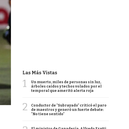
Las Más Vistas
1
Un muerto, miles de personas sin luz,
árboles caídos y techos volados por el
temporal que ameritó alerta roja
2
Conductor de "Subrayado" criticó el paro
de maestros y generó un fuerte debate:
"No tiene sentido"
El ministro de Ganadería, Alfredo Fratti,