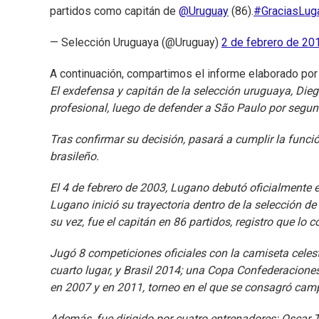
partidos como capitán de
@Uruguay
(86).
#GraciasLug
— Selección Uruguaya (@Uruguay)
2 de febrero de 20
A continuación, compartimos el informe elaborado por l
El exdefensa y capitán de la selección uruguaya, Die
profesional, luego de defender a São Paulo por segun
Tras confirmar su decisión, pasará a cumplir la funci
brasileño.
El 4 de febrero de 2003, Lugano debutó oficialmente en 
Lugano inició su trayectoria dentro de la selección de
su vez, fue el capitán en 86 partidos, registro que lo c
Jugó 8 competiciones oficiales con la camiseta celest
cuarto lugar, y Brasil 2014; una Copa Confederacione
en 2007 y en 2011, torneo en el que se consagró cam
Además, fue dirigido por cuatro entrenadores: Oscar Ta