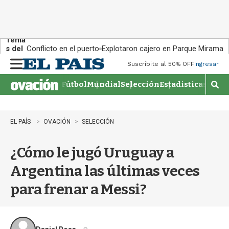
Tema
s del
Conflicto en el puerto
Explotaron cajero en Parque Miramar
día:
Suscribite al 50% OFF
Ingresar
M
e
Fútbol
Mundial
Selección
Estadisticas
Agen
n
M
u
o
s
t
EL PAÍS
OVACIÓN
SELECCIÓN
r
a
¿Cómo le jugó Uruguay a
r
b
Argentina las últimas veces
�
s
para frenar a Messi?
q
u
e
d