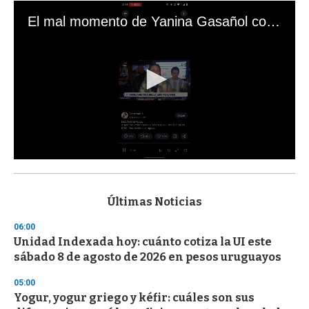
El mal momento de Yanina Gasañol con un hincha argentino en "Subrayado"
0
s
e
c
Últimas Noticias
o
n
06:00
d
Unidad Indexada hoy: cuánto cotiza la UI este
s
o
sábado 8 de agosto de 2026 en pesos uruguayos
f
3
05:00
3
s
Yogur, yogur griego y kéfir: cuáles son sus
e