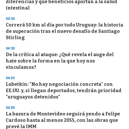
diferencias y qué beneficios aportan a la salud
c
intestinal
o
n
d
04:30
s
Correrá 50 km al día por todo Uruguay: la historia
de superación tras el nuevo desafío de Santiago
Stirling
04:30
De la crítica al ataque: ¿Qué revela el auge del
hate sobre la forma en la que hoy nos
vinculamos?
04:03
Lubetkin: "No hay negociación concreta" con
EE.UU. y, si llegan deportados, tendrán prioridad
"uruguayos detenidos"
04:00
La basura de Montevideo seguirá yendo a Felipe
Cardoso hasta al menos 2055, con las obras que
prevé la IMM