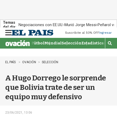
Temas
Negociaciones con EE.UU.
Murió Jorge Messi
Peñarol vs
del día:
Suscribite al 50% OFF
Ingresar
M
e
Fútbol
Mundial
Selección
Estadisticas
Agen
n
M
u
o
s
t
EL PAÍS
OVACIÓN
SELECCIÓN
r
a
A Hugo Dorrego le sorprende
r
b
que Bolivia trate de ser un
�
s
equipo muy defensivo
q
u
e
d
23/06/2021, 13:06