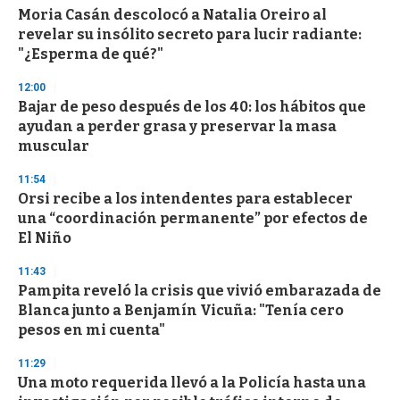
Moria Casán descolocó a Natalia Oreiro al
s
o
revelar su insólito secreto para lucir radiante:
f
"¿Esperma de qué?"
3
3
s
12:00
e
Bajar de peso después de los 40: los hábitos que
c
ayudan a perder grasa y preservar la masa
o
n
muscular
d
s
11:54
Orsi recibe a los intendentes para establecer
una “coordinación permanente” por efectos de
El Niño
11:43
Pampita reveló la crisis que vivió embarazada de
Blanca junto a Benjamín Vicuña: "Tenía cero
pesos en mi cuenta"
11:29
Una moto requerida llevó a la Policía hasta una