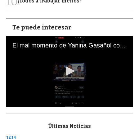
10
¡Todos a trabajar menos!
Te puede interesar
El mal momento de Yanina Gasañol con un hincha argentino en "Subrayado"
0
s
e
c
Últimas Noticias
o
n
12:14
d