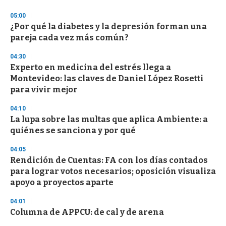
o
n
05:00
d
¿Por qué la diabetes y la depresión forman una
s
o
pareja cada vez más común?
f
3
04:30
3
s
Experto en medicina del estrés llega a
e
Montevideo: las claves de Daniel López Rosetti
c
para vivir mejor
o
n
d
04:10
s
La lupa sobre las multas que aplica Ambiente: a
quiénes se sanciona y por qué
04:05
Rendición de Cuentas: FA con los días contados
para lograr votos necesarios; oposición visualiza
apoyo a proyectos aparte
04:01
Columna de APPCU: de cal y de arena