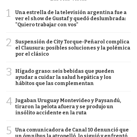
1
Una estrella de la televisión argentina fue a
ver el show de Gustaf y quedó deslumbrada:
"Quiero trabajar con vos"
2
Suspensión de City Torque-Peñarol complica
el Clausura: posibles soluciones y la polémica
por el clásico
3
Hígado graso: seis bebidas que pueden
ayudar a cuidar la salud hepática y los
hábitos que las complementan
4
Jugaban Uruguay Montevideo y Paysandú,
tiraron la pelota afuera y se produjo un
insólito accidente en la ruta
5
Una comunicadora de Canal 10 denunció que
un ómnibus la atropelló, lo siguió y enfrentó