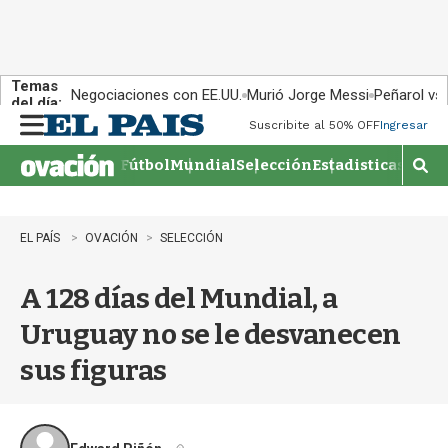
Temas
Negociaciones con EE.UU.
Murió Jorge Messi
Peñarol vs
del día:
Suscribite al 50% OFF
Ingresar
M
e
Fútbol
Mundial
Selección
Estadisticas
Agen
n
M
u
o
s
t
EL PAÍS
OVACIÓN
SELECCIÓN
r
a
A 128 días del Mundial, a
r
b
Uruguay no se le desvanecen
�
s
sus figuras
q
u
e
d