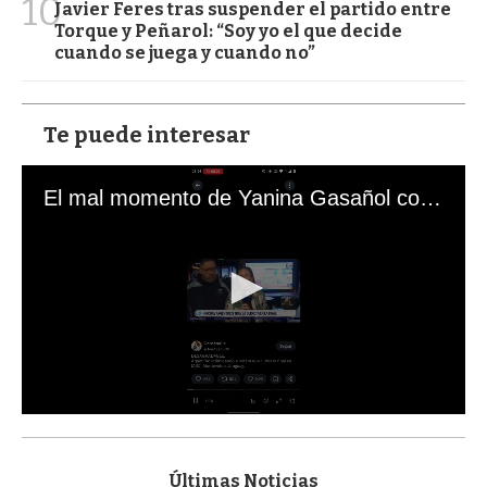
10
Javier Feres tras suspender el partido entre
Torque y Peñarol: “Soy yo el que decide
cuando se juega y cuando no”
Te puede interesar
El mal momento de Yanina Gasañol con un hincha argentino en "Subrayado"
0
s
e
c
Últimas Noticias