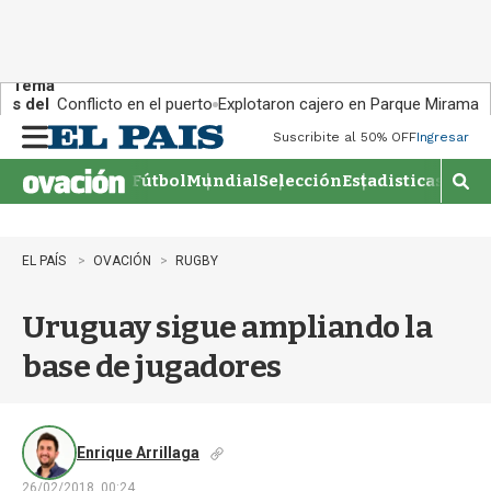
Tema
s del
Conflicto en el puerto
Explotaron cajero en Parque Miramar
día:
Suscribite al 50% OFF
Ingresar
M
e
Fútbol
Mundial
Selección
Estadisticas
Agen
n
M
u
o
s
t
EL PAÍS
OVACIÓN
RUGBY
r
a
Uruguay sigue ampliando la
r
b
base de jugadores
�
s
q
u
e
Enrique Arrillaga
d
26/02/2018, 00:24