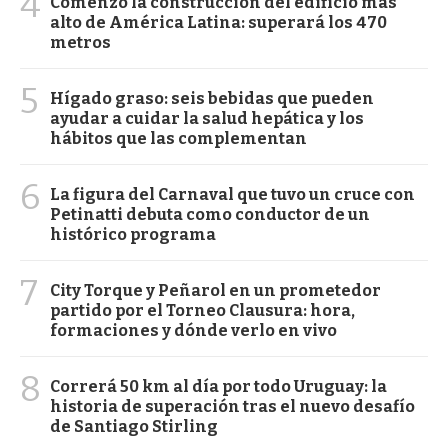
4
Comenzó la construcción del edificio más
alto de América Latina: superará los 470
metros
5
Hígado graso: seis bebidas que pueden
ayudar a cuidar la salud hepática y los
hábitos que las complementan
6
La figura del Carnaval que tuvo un cruce con
Petinatti debuta como conductor de un
histórico programa
7
City Torque y Peñarol en un prometedor
partido por el Torneo Clausura: hora,
formaciones y dónde verlo en vivo
8
Correrá 50 km al día por todo Uruguay: la
historia de superación tras el nuevo desafío
de Santiago Stirling