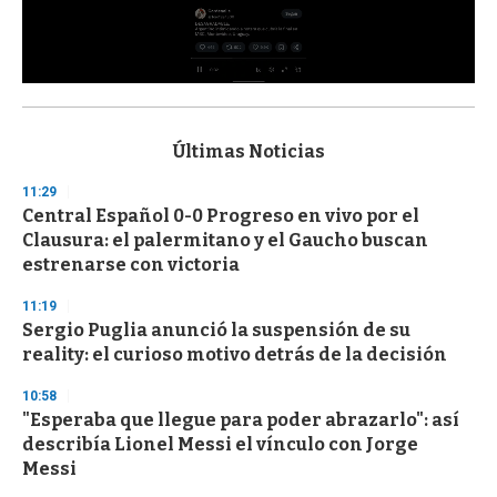
0
s
e
c
Últimas Noticias
o
n
11:29
d
Central Español 0-0 Progreso en vivo por el
s
o
Clausura: el palermitano y el Gaucho buscan
f
estrenarse con victoria
3
3
s
11:19
e
Sergio Puglia anunció la suspensión de su
c
reality: el curioso motivo detrás de la decisión
o
n
d
10:58
s
"Esperaba que llegue para poder abrazarlo": así
describía Lionel Messi el vínculo con Jorge
Messi