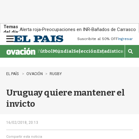
Temas
Alerta roja
Preocupaciones en INR
Bañados de Carrasco
del día:
Suscribite al 50% OFF
Ingresar
M
e
Fútbol
Mundial
Selección
Estadisticas
Agen
n
M
u
o
s
t
EL PAÍS
OVACIÓN
RUGBY
r
a
Uruguay quiere mantener el
r
b
invicto
�
s
q
u
16/02/2018, 20:13
e
d
Compartir esta noticia