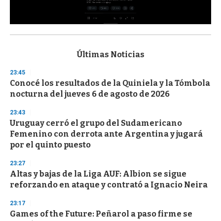
0
s
e
c
Últimas Noticias
o
n
23:45
d
Conocé los resultados de la Quiniela y la Tómbola
s
o
nocturna del jueves 6 de agosto de 2026
f
3
23:43
3
s
Uruguay cerró el grupo del Sudamericano
e
Femenino con derrota ante Argentina y jugará
c
por el quinto puesto
o
n
d
23:27
s
Altas y bajas de la Liga AUF: Albion se sigue
reforzando en ataque y contrató a Ignacio Neira
23:17
Games of the Future: Peñarol a paso firme se