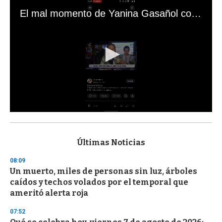
El mal momento de Yanina Gasañol con un hincha argentino en "Subrayado"
0
s
e
c
Últimas Noticias
o
n
08:09
d
Un muerto, miles de personas sin luz, árboles
s
o
caídos y techos volados por el temporal que
f
ameritó alerta roja
3
3
s
07:52
e