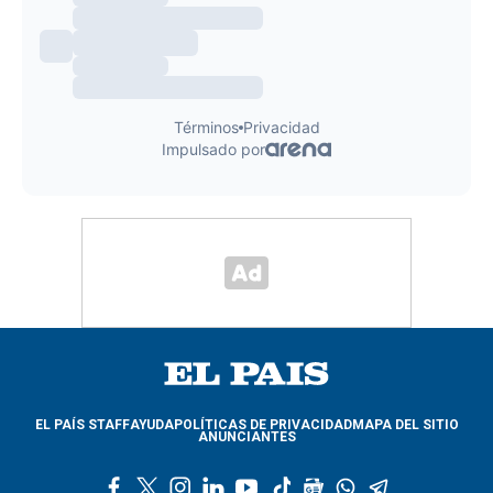
EL PAÍS STAFF
AYUDA
POLÍTICAS DE PRIVACIDAD
MAPA DEL SITIO
ANUNCIANTES
f
t
i
l
y
t
g
w
t