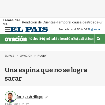
Temas del
Rendición de Cuentas
Temporal causa destrozos
En 
día:
Suscribite al 50% OFF
Ingresar
M
e
Fútbol
Mundial
Selección
Estadisticas
Agen
n
M
u
o
s
t
EL PAÍS
OVACIÓN
RUGBY
r
a
Una espina que no se logra
r
b
sacar
�
s
q
u
e
Enrique Arrillaga
d
19/02/2018, 01:42