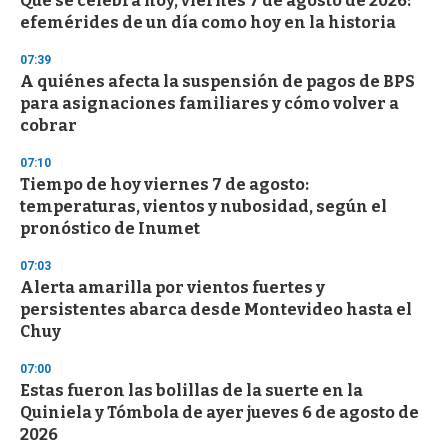
Qué se celebra hoy, viernes 7 de agosto de 2026:
c
efemérides de un día como hoy en la historia
o
n
d
07:39
s
A quiénes afecta la suspensión de pagos de BPS
para asignaciones familiares y cómo volver a
cobrar
07:10
Tiempo de hoy viernes 7 de agosto:
temperaturas, vientos y nubosidad, según el
pronóstico de Inumet
07:03
Alerta amarilla por vientos fuertes y
persistentes abarca desde Montevideo hasta el
Chuy
07:00
Estas fueron las bolillas de la suerte en la
Quiniela y Tómbola de ayer jueves 6 de agosto de
2026