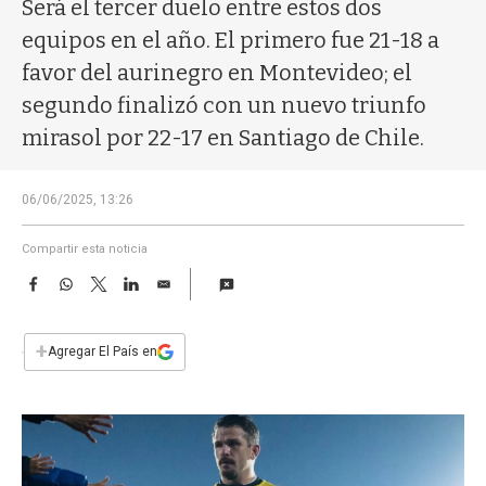
a
Será el tercer duelo entre estos dos
equipos en el año. El primero fue 21-18 a
favor del aurinegro en Montevideo; el
segundo finalizó con un nuevo triunfo
mirasol por 22-17 en Santiago de Chile.
06/06/2025, 13:26
Compartir esta noticia
F
W
T
L
E
a
h
w
i
m
c
a
i
n
a
e
t
t
k
i
+
Agregar El País en
b
s
t
e
l
o
A
e
d
o
p
r
I
k
p
n