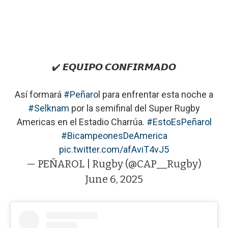
✔️ 𝙀𝙌𝙐𝙄𝙋𝙊 𝘾𝙊𝙉𝙁𝙄𝙍𝙈𝘼𝘿𝙊
Así formará
#Peñarol
para enfrentar esta noche a
#Selknam
por la semifinal del Super Rugby
Americas en el Estadio Charrúa.
#EstoEsPeñarol
#BicampeonesDeAmerica
pic.twitter.com/afAviT4vJ5
— PEÑAROL | Rugby (@CAP__Rugby)
June 6, 2025