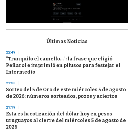
0
s
e
c
Últimas Noticias
o
n
22:49
d
"Tranquilo el camello...": la frase que eligió
s
o
Peñarol e imprimió en pilusos para festejar el
f
Intermedio
3
3
s
21:53
e
Sorteo del 5 de Oro de este miércoles 5 de agosto
c
de 2026: números sorteados, pozos y aciertos
o
n
d
21:19
s
Esta es la cotización del dólar hoy en pesos
uruguayos al cierre del miércoles 5 de agosto de
2026