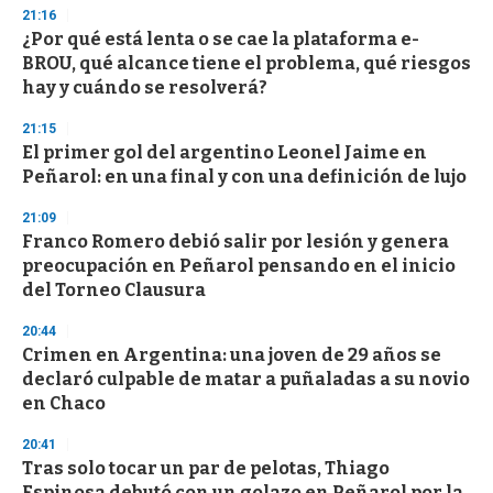
21:16
¿Por qué está lenta o se cae la plataforma e-
BROU, qué alcance tiene el problema, qué riesgos
hay y cuándo se resolverá?
21:15
El primer gol del argentino Leonel Jaime en
Peñarol: en una final y con una definición de lujo
21:09
Franco Romero debió salir por lesión y genera
preocupación en Peñarol pensando en el inicio
del Torneo Clausura
20:44
Crimen en Argentina: una joven de 29 años se
declaró culpable de matar a puñaladas a su novio
en Chaco
20:41
Tras solo tocar un par de pelotas, Thiago
Espinosa debutó con un golazo en Peñarol por la