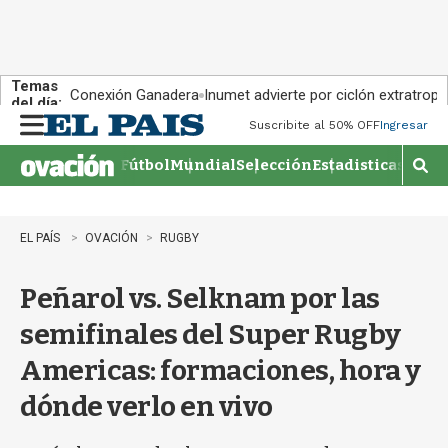
Temas
Conexión Ganadera
Inumet advierte por ciclón extratropi
del día:
Suscribite al 50% OFF
Ingresar
M
e
Fútbol
Mundial
Selección
Estadisticas
Agen
n
M
u
o
s
t
EL PAÍS
OVACIÓN
RUGBY
r
a
Peñarol vs. Selknam por las
r
b
semifinales del Super Rugby
�
s
Americas: formaciones, hora y
q
u
dónde verlo en vivo
e
d