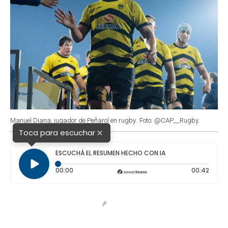
Manuel Diana, jugador de Peñarol en rugby.
Foto: @CAP__Rugby.
×
Toca para escuchar
ESCUCHÁ EL RESUMEN HECHO CON IA
Tiempo transcurrido: 0 segundos
Durac
00:00
00:42