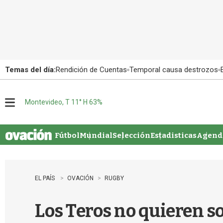
Temas del día:
Rendición de Cuentas
Temporal causa destrozos
Montevideo, T 11° H 63%
M
e
n
u
Fútbol
Mundial
Selección
Estadisticas
Agenda
EL PAÍS
OVACIÓN
RUGBY
Los Teros no quieren s