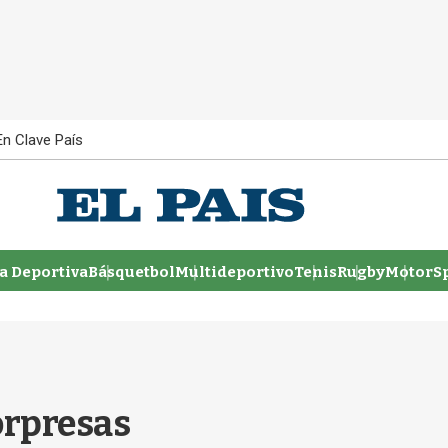
En Clave País
 Deportiva
Básquetbol
Multideportivo
Tenis
Rugby
MotorSp
orpresas