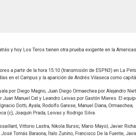
trás y hoy Los Teros tienen otra prueba exigente en la America
es a partir de la hora 15:10 (transmisión de ESPN3) en La Pint
días en el Campus y la aparición de Andrés Vilaseca como capitá
yala por Diego Magno, Juan Diego Ormaechea por Alejandro Niet
or Juan Manuel Cat y Leandro Leivas por Gastón Mieres. El equip
 Ignacio Dotti, Ayala; Rodolfo Garese, Manuel Diana, Ormaechea;
ca (c), Joaquín Prada, Leivas y Rodrigo Silva.
llant, Vittorio Lastra, Nikola Bursic, Mario Mayol, Javier Richar
José Tomás Baraona, Ítalo Zunino, Francisco De la Fuente, Javi