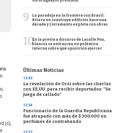
los uruguayos premium
9
La paradoja en la frontera con Brasil:
Rivera no construye edificios hace una
década y Livramento explota con obras
10
En la previa a discurso de Lacalle Pou,
blancos se enfrascan en polémica
s
interna sobre qué oposición ejercer
ana
Últimas Noticias
n.
12:43
La revelación de Orsi sobre las charlas
o,
con EE.UU. para recibir deportados: “Se
juega de callado”
o
12:34
Funcionario de la Guardia Republicana
fue atrapado con más de $ 300.000 en
perfumes de contrabando
d (c),
er
12:27