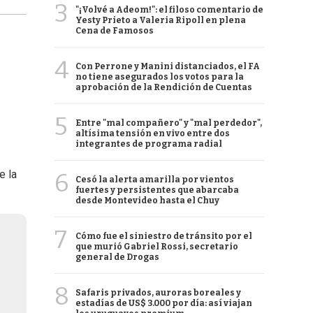
3
"¡Volvé a Adeom!": el filoso comentario de
Yesty Prieto a Valeria Ripoll en plena
Cena de Famosos
4
Con Perrone y Manini distanciados, el FA
no tiene asegurados los votos para la
aprobación de la Rendición de Cuentas
5
Entre "mal compañero" y "mal perdedor",
altísima tensión en vivo entre dos
integrantes de programa radial
e la
6
Cesó la alerta amarilla por vientos
fuertes y persistentes que abarcaba
desde Montevideo hasta el Chuy
7
Cómo fue el siniestro de tránsito por el
que murió Gabriel Rossi, secretario
general de Drogas
8
Safaris privados, auroras boreales y
estadías de US$ 3.000 por día: así viajan