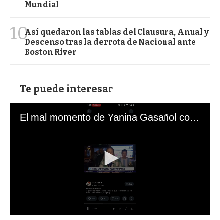
Mundial
10
Así quedaron las tablas del Clausura, Anual y
Descenso tras la derrota de Nacional ante
Boston River
Te puede interesar
El mal momento de Yanina Gasañol con un hincha argentino en "Subrayado"
0