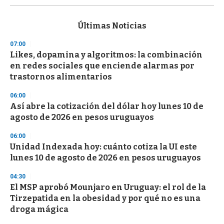
s
e
c
Últimas Noticias
o
n
07:00
d
Likes, dopamina y algoritmos: la combinación
s
o
en redes sociales que enciende alarmas por
f
trastornos alimentarios
3
3
s
06:00
e
Así abre la cotización del dólar hoy lunes 10 de
c
agosto de 2026 en pesos uruguayos
o
n
d
06:00
s
Unidad Indexada hoy: cuánto cotiza la UI este
lunes 10 de agosto de 2026 en pesos uruguayos
04:30
El MSP aprobó Mounjaro en Uruguay: el rol de la
Tirzepatida en la obesidad y por qué no es una
droga mágica