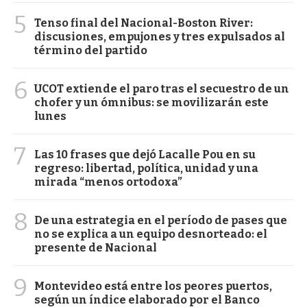
5
Tenso final del Nacional-Boston River:
discusiones, empujones y tres expulsados al
término del partido
6
UCOT extiende el paro tras el secuestro de un
chofer y un ómnibus: se movilizarán este
lunes
7
Las 10 frases que dejó Lacalle Pou en su
regreso: libertad, política, unidad y una
mirada “menos ortodoxa”
8
De una estrategia en el período de pases que
no se explica a un equipo desnorteado: el
presente de Nacional
9
Montevideo está entre los peores puertos,
según un índice elaborado por el Banco