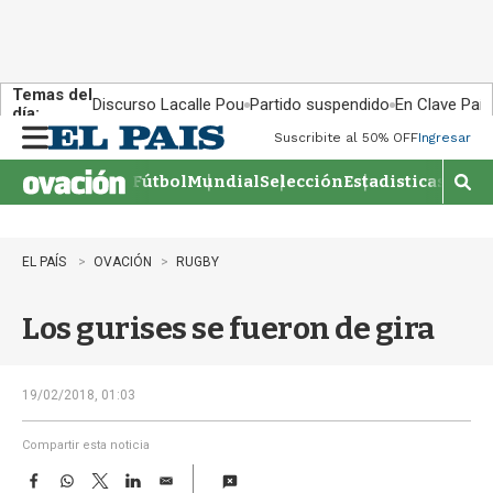
Temas del
Discurso Lacalle Pou
Partido suspendido
En Clave País
día:
Suscribite al 50% OFF
Ingresar
M
e
Fútbol
Mundial
Selección
Estadisticas
Agen
n
M
u
o
s
t
EL PAÍS
OVACIÓN
RUGBY
r
a
Los gurises se fueron de gira
r
b
�
s
19/02/2018, 01:03
q
u
Compartir esta noticia
e
F
W
T
L
E
d