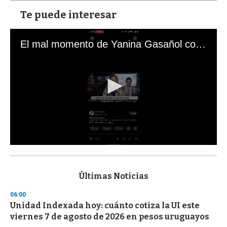
Te puede interesar
El mal momento de Yanina Gasañol con un hincha argentino en "Subrayado"
0
s
e
c
Últimas Noticias
o
n
06:00
d
Unidad Indexada hoy: cuánto cotiza la UI este
s
o
viernes 7 de agosto de 2026 en pesos uruguayos
f