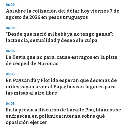
3
06:00
3
s
Así abre la cotización del dólar hoy viernes 7 de
e
agosto de 2026 en pesos uruguayos
c
o
04:30
n
d
“Desde que nació mi bebé ya no tengo ganas”:
s
lactancia, sexualidad y deseo sin culpa
04:06
La lluvia que no para, causa estragos en la pista
de césped de Maroñas
04:05
En Paysandú y Florida esperan que decenas de
miles vayan a ver al Papa; buscan lugares para
las misas al aire libre
04:03
En la previa a discurso de Lacalle Pou, blancos se
enfrascan en polémica interna sobre qué
oposición ejercer