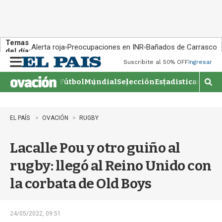
Temas
Alerta roja
Preocupaciones en INR
Bañados de Carrasco
del día:
Suscribite al 50% OFF
Ingresar
M
e
Fútbol
Mundial
Selección
Estadisticas
Agen
n
M
u
o
s
t
EL PAÍS
OVACIÓN
RUGBY
r
a
Lacalle Pou y otro guiño al
r
b
rugby: llegó al Reino Unido con
�
s
la corbata de Old Boys
q
u
e
d
24/05/2022, 09:51