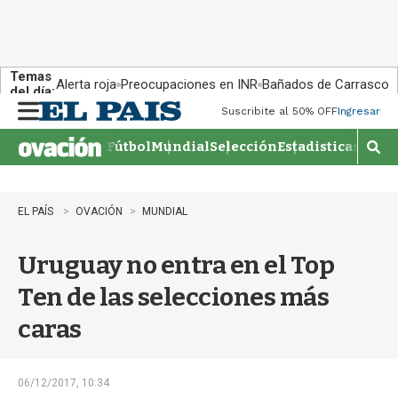
Temas
Alerta roja
Preocupaciones en INR
Bañados de Carrasco
del día:
Suscribite al 50% OFF
Ingresar
M
e
Fútbol
Mundial
Selección
Estadisticas
Agen
n
M
u
o
s
t
EL PAÍS
OVACIÓN
MUNDIAL
r
a
Uruguay no entra en el Top
r
b
Ten de las selecciones más
�
s
caras
q
u
e
d
06/12/2017, 10:34