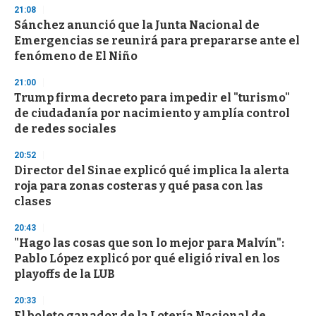
d
21:08
s
Sánchez anunció que la Junta Nacional de
Emergencias se reunirá para prepararse ante el
fenómeno de El Niño
21:00
Trump firma decreto para impedir el "turismo"
de ciudadanía por nacimiento y amplía control
de redes sociales
20:52
Director del Sinae explicó qué implica la alerta
roja para zonas costeras y qué pasa con las
clases
20:43
"Hago las cosas que son lo mejor para Malvín":
Pablo López explicó por qué eligió rival en los
playoffs de la LUB
20:33
El boleto ganador de la Lotería Nacional de