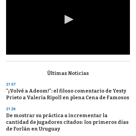
0
s
e
c
Últimas Noticias
o
n
21:57
d
"¡Volvé a Adeom!": el filoso comentario de Yesty
s
o
Prieto a Valeria Ripoll en plena Cena de Famosos
f
3
21:26
3
s
De mostrar su práctica a incrementar la
e
cantidad de jugadores citados: los primeros días
c
de Forlán en Uruguay
o
n