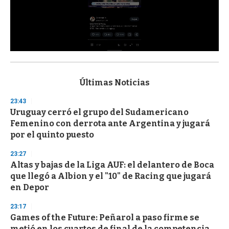
0
s
e
c
Últimas Noticias
o
n
23:43
d
Uruguay cerró el grupo del Sudamericano
s
o
Femenino con derrota ante Argentina y jugará
f
por el quinto puesto
3
3
s
23:27
e
Altas y bajas de la Liga AUF: el delantero de Boca
c
que llegó a Albion y el "10" de Racing que jugará
o
n
en Depor
d
s
23:17
Games of the Future: Peñarol a paso firme se
metió en los cuartos de final de la competencia