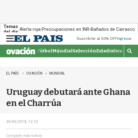
Temas
Alerta roja
Preocupaciones en INR
Bañados de Carrasco
del día:
Suscribite al 50% OFF
Ingresar
M
e
Fútbol
Mundial
Selección
Estadisticas
Agen
n
M
u
o
s
t
EL PAÍS
OVACIÓN
MUNDIAL
r
a
Uruguay debutará ante Ghana
r
b
en el Charrúa
�
s
q
u
30/05/2018, 12:23
e
d
Compartir esta noticia