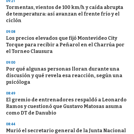
s
09:21
e
Tormentas, vientos de 100 km/h y caída abrupta
c
de temperatura: así avanzan el frente frío y el
o
n
ciclón
d
s
09:08
Los precios elevados que fijó Montevideo City
Torque para recibir a Peñarol en el Charrúa por
el Torneo Clausura
09:00
Por qué algunas personas lloran durante una
discusión y qué revela esa reacción, según una
psicóloga
08:49
El gremio de entrenadores respaldó a Leonardo
Ramos y cuestionó que Gustavo Matosas asuma
como DT de Danubio
08:44
Murió el secretario general de la Junta Nacional