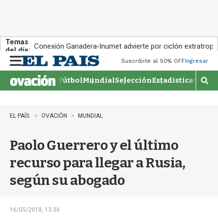
Temas
Conexión Ganadera
Inumet advierte por ciclón extratropi
del día:
Suscribite al 50% OFF
Ingresar
M
e
Fútbol
Mundial
Selección
Estadisticas
Agen
n
M
u
o
s
t
EL PAÍS
OVACIÓN
MUNDIAL
r
a
Paolo Guerrero y el último
r
b
recurso para llegar a Rusia,
�
s
según su abogado
q
u
e
d
16/05/2018, 13:36