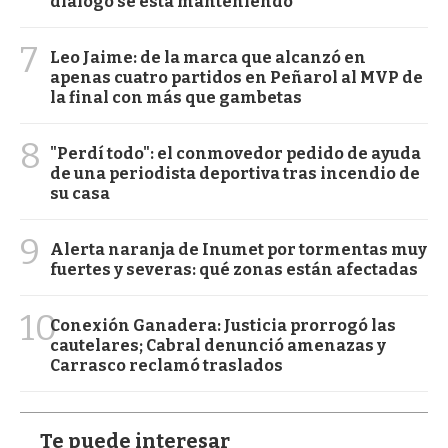
diálogo se está manteniendo
7
Leo Jaime: de la marca que alcanzó en
apenas cuatro partidos en Peñarol al MVP de
la final con más que gambetas
8
"Perdí todo": el conmovedor pedido de ayuda
de una periodista deportiva tras incendio de
su casa
9
Alerta naranja de Inumet por tormentas muy
fuertes y severas: qué zonas están afectadas
10
Conexión Ganadera: Justicia prorrogó las
cautelares; Cabral denunció amenazas y
Carrasco reclamó traslados
Te puede interesar