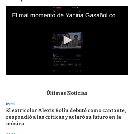
El mal momento de Yanina Gasañol con un hincha argentino en "Subrayado"
0
s
e
c
Últimas Noticias
o
n
09:22
d
El extricolor Alexis Rolín debutó como cantante,
s
o
respondió a las críticas y aclaró su futuro en la
f
música
3
3