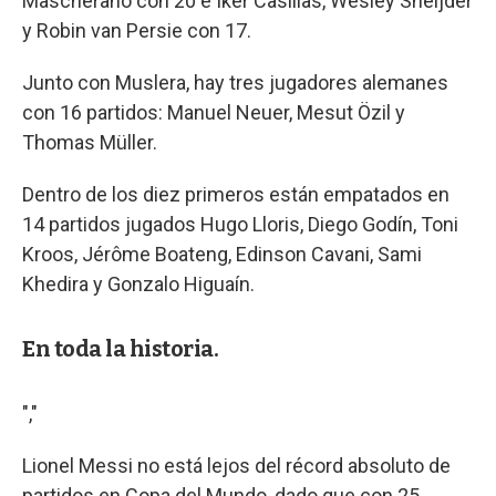
Mascherano con 20 e Iker Casillas, Wesley Sneijder
y Robin van Persie con 17.
Junto con Muslera, hay tres jugadores alemanes
con 16 partidos: Manuel Neuer, Mesut Özil y
Thomas Müller.
Dentro de los diez primeros están empatados en
14 partidos jugados Hugo Lloris, Diego Godín, Toni
Kroos, Jérôme Boateng, Edinson Cavani, Sami
Khedira y Gonzalo Higuaín.
En toda la historia.
","
Lionel Messi no está lejos del récord absoluto de
partidos en Copa del Mundo, dado que con 25