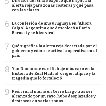
5
Director del Sinae explicó qué implica la
alerta roja para zonas costeras y qué pasa
con las clases
6
La confesión de una uruguaya en "Ahora
Caigo" Argentina que descolocó a Darío
Barassi y se hizo viral
7
Qué significa la alerta roja decretada por el
gobierno y cómo se activa la operativa en el
país
8
Yan Diomande es el fichaje más caro en la
historia de Real Madrid: origen atípico y la
tragedia que lo fortaleció
9
Peón rural murió en Cerro Largo tras ser
alcanzado por un rayo; hubo desplazados y
destrozos en varias zonas