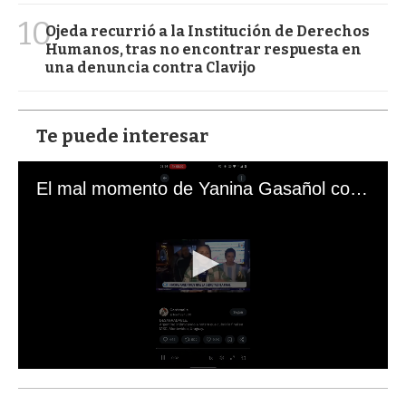
10
Ojeda recurrió a la Institución de Derechos
Humanos, tras no encontrar respuesta en
una denuncia contra Clavijo
Te puede interesar
El mal momento de Yanina Gasañol con un hincha argentino en "Subrayado"
0
s
e