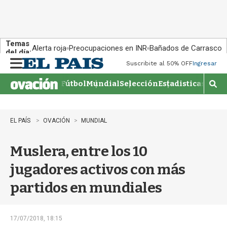
Temas
Alerta roja
Preocupaciones en INR
Bañados de Carrasco
del día:
Suscribite al 50% OFF
Ingresar
M
e
Fútbol
Mundial
Selección
Estadisticas
Agen
n
M
u
o
s
t
EL PAÍS
OVACIÓN
MUNDIAL
r
a
Muslera, entre los 10
r
b
jugadores activos con más
�
s
partidos en mundiales
q
u
e
d
17/07/2018, 18:15