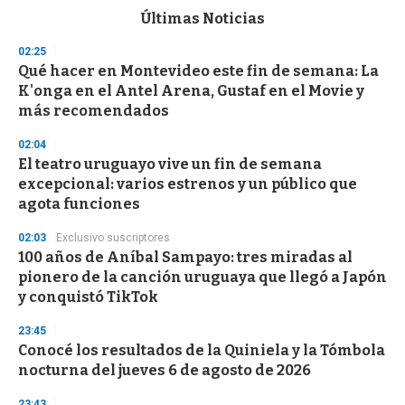
c
Últimas Noticias
o
n
02:25
d
Qué hacer en Montevideo este fin de semana: La
s
o
K'onga en el Antel Arena, Gustaf en el Movie y
f
más recomendados
3
3
s
02:04
e
El teatro uruguayo vive un fin de semana
c
excepcional: varios estrenos y un público que
o
n
agota funciones
d
s
02:03
Exclusivo suscriptores
100 años de Aníbal Sampayo: tres miradas al
pionero de la canción uruguaya que llegó a Japón
y conquistó TikTok
23:45
Conocé los resultados de la Quiniela y la Tómbola
nocturna del jueves 6 de agosto de 2026
23:43