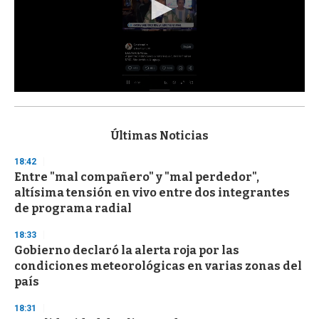
0
s
e
c
Últimas Noticias
o
n
18:42
d
Entre "mal compañero" y "mal perdedor",
s
o
altísima tensión en vivo entre dos integrantes
f
de programa radial
3
3
s
18:33
e
Gobierno declaró la alerta roja por las
c
condiciones meteorológicas en varias zonas del
o
n
país
d
s
18:31