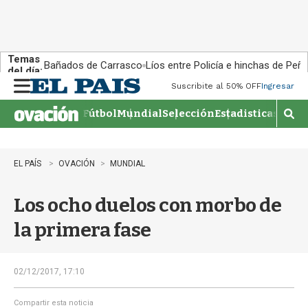
Temas
Bañados de Carrasco
Líos entre Policía e hinchas de Peña
del día:
Suscribite al 50% OFF
Ingresar
M
e
Fútbol
Mundial
Selección
Estadisticas
Agen
n
M
u
o
s
t
EL PAÍS
OVACIÓN
MUNDIAL
r
a
Los ocho duelos con morbo de
r
b
la primera fase
�
s
q
u
02/12/2017, 17:10
e
d
Compartir esta noticia