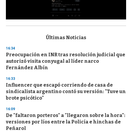
0
s
e
c
Últimas Noticias
o
n
16:34
d
Preocupación en INR tras resolución judicial que
s
o
autorizó visita conyugal al líder narco
f
Fernández Albín
3
3
s
16:33
e
Influencer que escapó corriendo de casa de
c
sindicalista argentino contó su versión: "Tuve un
o
n
brote psicótico"
d
s
16:09
De "faltaron porteros" a "llegaron sobre la hora":
versiones por líos entre la Policía e hinchas de
Peñarol