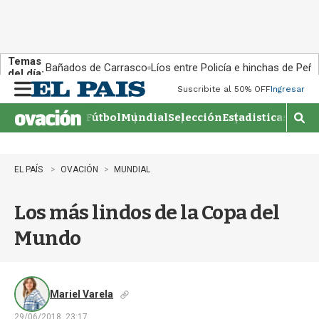
Temas
Bañados de Carrasco
Líos entre Policía e hinchas de Peña
del día:
Suscribite al 50% OFF
Ingresar
M
e
Fútbol
Mundial
Selección
Estadisticas
Agen
n
M
u
o
s
t
EL PAÍS
OVACIÓN
MUNDIAL
r
a
Los más lindos de la Copa del
r
b
Mundo
�
s
q
u
e
Mariel Varela
d
29/06/2018, 23:17