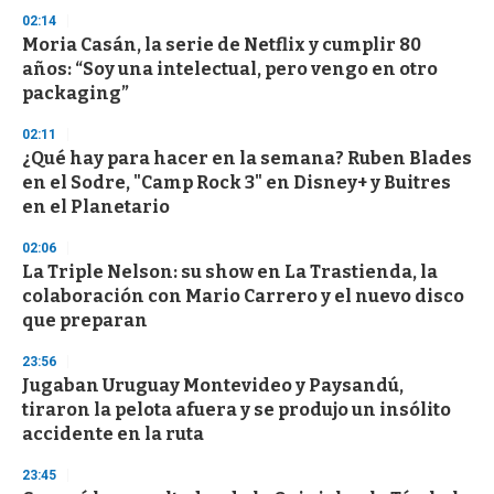
n
02:14
d
Moria Casán, la serie de Netflix y cumplir 80
s
o
años: “Soy una intelectual, pero vengo en otro
f
packaging”
3
3
s
02:11
e
¿Qué hay para hacer en la semana? Ruben Blades
c
en el Sodre, "Camp Rock 3" en Disney+ y Buitres
o
n
en el Planetario
d
s
02:06
La Triple Nelson: su show en La Trastienda, la
colaboración con Mario Carrero y el nuevo disco
que preparan
23:56
Jugaban Uruguay Montevideo y Paysandú,
tiraron la pelota afuera y se produjo un insólito
accidente en la ruta
23:45