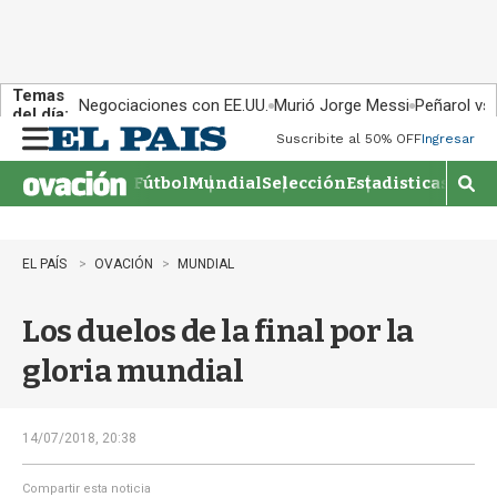
Temas
Negociaciones con EE.UU.
Murió Jorge Messi
Peñarol vs
del día:
Suscribite al 50% OFF
Ingresar
M
e
Fútbol
Mundial
Selección
Estadisticas
Agen
n
M
u
o
s
t
EL PAÍS
OVACIÓN
MUNDIAL
r
a
Los duelos de la final por la
r
b
gloria mundial
�
s
q
u
14/07/2018, 20:38
e
d
Compartir esta noticia