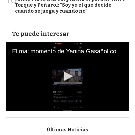
Torque y Peñarol: “Soy yo el que decide
cuando se juega y cuando no”
Te puede interesar
El mal momento de Yanina Gasañol con un hincha argentino en "Subrayado"
0
s
e
c
Últimas Noticias
o