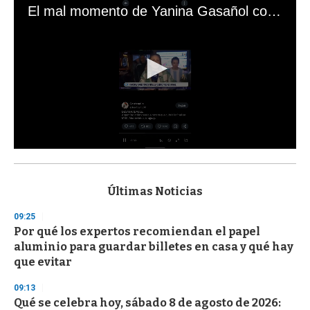
El mal momento de Yanina Gasañol con un hincha argentino en "Subrayado"
0
s
e
c
Últimas Noticias
o
n
09:25
d
Por qué los expertos recomiendan el papel
s
o
aluminio para guardar billetes en casa y qué hay
f
que evitar
3
3
s
09:13
e
Qué se celebra hoy, sábado 8 de agosto de 2026:
c