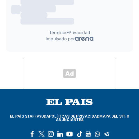
EL PAÍS STAFF
AYUDA
POLÍTICAS DE PRIVACIDAD
MAPA DEL SITIO
ANUNCIANTES
f
t
i
l
y
t
g
w
t