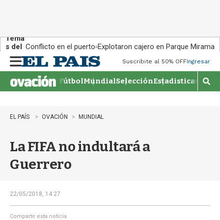
Tema
s del
Conflicto en el puerto
Explotaron cajero en Parque Miramar
día:
Suscribite al 50% OFF
Ingresar
M
e
Fútbol
Mundial
Selección
Estadisticas
Agen
n
M
u
o
s
t
EL PAÍS
OVACIÓN
MUNDIAL
r
a
La FIFA no indultará a
r
b
Guerrero
�
s
q
u
22/05/2018, 14:27
e
d
Compartir esta noticia