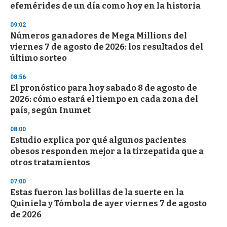
efemérides de un día como hoy en la historia
o
n
d
09:02
s
Números ganadores de Mega Millions del
viernes 7 de agosto de 2026: los resultados del
último sorteo
08:56
El pronóstico para hoy sabado 8 de agosto de
2026: cómo estará el tiempo en cada zona del
país, según Inumet
08:00
Estudio explica por qué algunos pacientes
obesos responden mejor a la tirzepatida que a
otros tratamientos
07:00
Estas fueron las bolillas de la suerte en la
Quiniela y Tómbola de ayer viernes 7 de agosto
de 2026