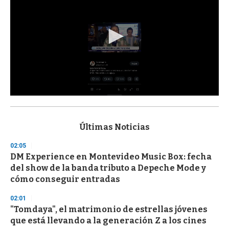
0
s
e
c
Últimas Noticias
o
n
02:05
d
DM Experience en Montevideo Music Box: fecha
s
o
del show de la banda tributo a Depeche Mode y
f
cómo conseguir entradas
3
3
s
02:01
e
"Tomdaya", el matrimonio de estrellas jóvenes
c
que está llevando a la generación Z a los cines
o