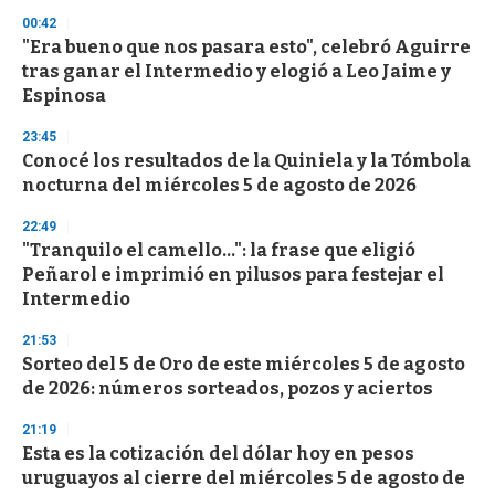
n
d
00:42
s
"Era bueno que nos pasara esto", celebró Aguirre
tras ganar el Intermedio y elogió a Leo Jaime y
Espinosa
23:45
Conocé los resultados de la Quiniela y la Tómbola
nocturna del miércoles 5 de agosto de 2026
22:49
"Tranquilo el camello...": la frase que eligió
Peñarol e imprimió en pilusos para festejar el
Intermedio
21:53
Sorteo del 5 de Oro de este miércoles 5 de agosto
de 2026: números sorteados, pozos y aciertos
21:19
Esta es la cotización del dólar hoy en pesos
uruguayos al cierre del miércoles 5 de agosto de