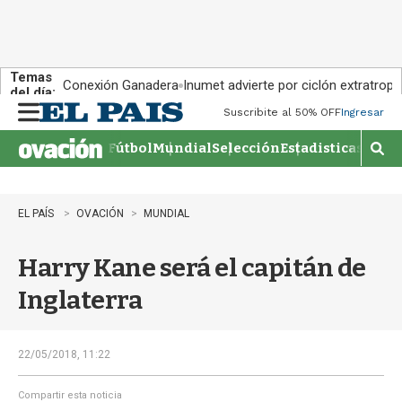
Temas
Conexión Ganadera
Inumet advierte por ciclón extratropi
del día:
Suscribite al 50% OFF
Ingresar
M
e
Fútbol
Mundial
Selección
Estadisticas
Agen
n
M
u
o
s
t
EL PAÍS
OVACIÓN
MUNDIAL
r
a
Harry Kane será el capitán de
r
b
Inglaterra
�
s
q
u
22/05/2018, 11:22
e
d
Compartir esta noticia