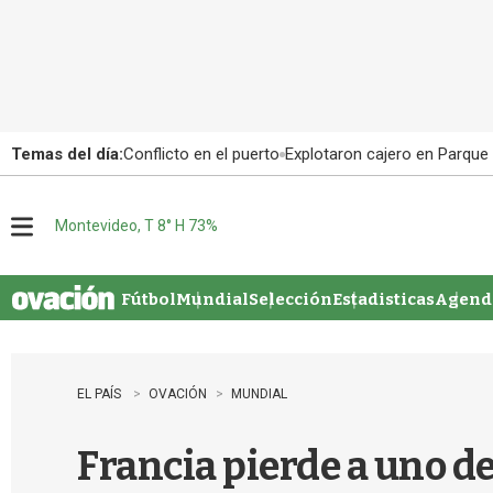
Temas del día:
Conflicto en el puerto
Explotaron cajero en Parque
Montevideo, T 8° H 73%
M
e
n
u
Fútbol
Mundial
Selección
Estadisticas
Agenda
EL PAÍS
OVACIÓN
MUNDIAL
Francia pierde a uno d