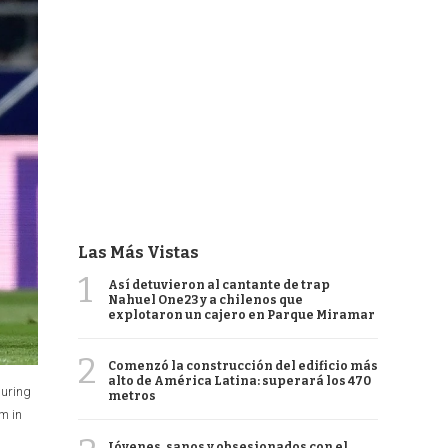
Las Más Vistas
1
Así detuvieron al cantante de trap
Nahuel One23 y a chilenos que
explotaron un cajero en Parque Miramar
2
Comenzó la construcción del edificio más
alto de América Latina: superará los 470
during
metros
m in
Jóvenes, sanos y obsesionados con el