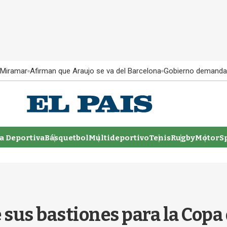
 Miramar
Afirman que Araujo se va del Barcelona
Gobierno demanda
 Deportiva
Básquetbol
Multideportivo
Tenis
Rugby
MotorSp
e sus bastiones para la Cop