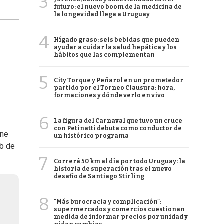
3
futuro: el nuevo boom de la medicina de
la longevidad llega a Uruguay
4
Hígado graso: seis bebidas que pueden
ayudar a cuidar la salud hepática y los
hábitos que las complementan
5
City Torque y Peñarol en un prometedor
partido por el Torneo Clausura: hora,
formaciones y dónde verlo en vivo
6
La figura del Carnaval que tuvo un cruce
con Petinatti debuta como conductor de
one
un histórico programa
eb de
7
Correrá 50 km al día por todo Uruguay: la
historia de superación tras el nuevo
desafío de Santiago Stirling
8
"Más burocracia y complicación":
supermercados y comercios cuestionan
medida de informar precios por unidad y