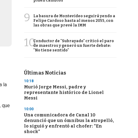
piden cambios
9
La basura de Montevideo seguirá yendo a
Felipe Cardoso hasta al menos 2055, con
las obras que prevé la IMM
10
Conductor de "Subrayado" criticó el paro
de maestros y generó un fuerte debate:
"No tiene sentido"
Últimas Noticias
10:18
a la
Murió Jorge Messi, padre y
representante histórico de Lionel
Messi
, que
10:00
Una comunicadora de Canal 10
denunció que un ómnibus la atropelló,
lo siguió y enfrentó al chofer: "En
shock"