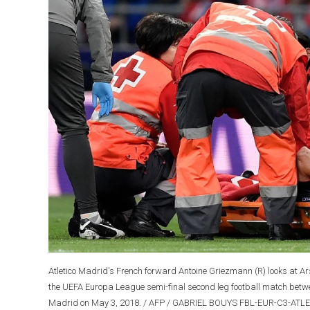
Atletico Madrid's French forward Antoine Griezmann (R) looks at Ar
the UEFA Europa League semi-final second leg football match betw
Madrid on May 3, 2018. / AFP / GABRIEL BOUYS FBL-EUR-C3-AT