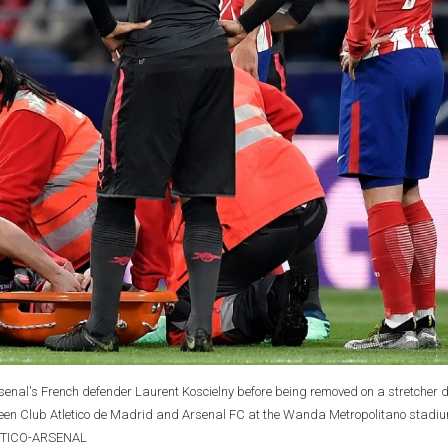
senal's French defender Laurent Koscielny before being removed on a stretcher 
een Club Atletico de Madrid and Arsenal FC at the Wanda Metropolitano stadiu
LETICO-ARSENAL