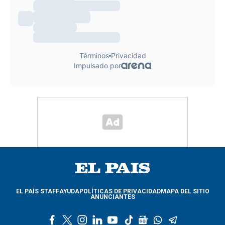
EL PAÍS STAFF
AYUDA
POLÍTICAS DE PRIVACIDAD
MAPA DEL SITIO
ANUNCIANTES
f
t
i
l
y
t
g
w
t