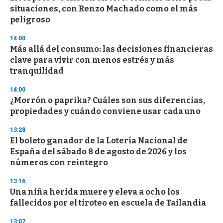
c
situaciones, con Renzo Machado como el más
o
n
peligroso
d
s
14:00
Más allá del consumo: las decisiones financieras
clave para vivir con menos estrés y más
tranquilidad
14:00
¿Morrón o paprika? Cuáles son sus diferencias,
propiedades y cuándo conviene usar cada uno
13:28
El boleto ganador de la Lotería Nacional de
España del sábado 8 de agosto de 2026 y los
números con reintegro
13:16
Una niña herida muere y eleva a ocho los
fallecidos por el tiroteo en escuela de Tailandia
13:07