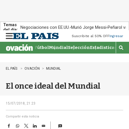
Temas
Negociaciones con EE.UU.
Murió Jorge Messi
Peñarol vs
del día:
Suscribite al 50% OFF
Ingresar
M
e
Fútbol
Mundial
Selección
Estadisticas
Agen
n
M
u
o
s
t
EL PAÍS
OVACIÓN
MUNDIAL
r
a
El once ideal del Mundial
r
b
�
s
15/07/2018, 21:23
q
u
Compartir esta noticia
e
F
W
T
L
E
d