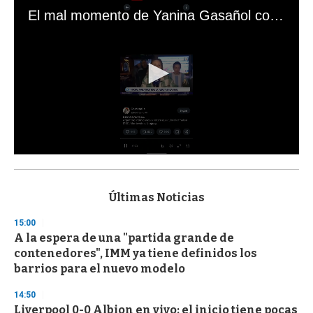
El mal momento de Yanina Gasañol con un hincha argentino en "Subrayado"
0
s
e
c
Últimas Noticias
o
n
15:00
d
A la espera de una "partida grande de
s
o
contenedores", IMM ya tiene definidos los
f
barrios para el nuevo modelo
3
3
s
14:50
e
Liverpool 0-0 Albion en vivo: el inicio tiene pocas