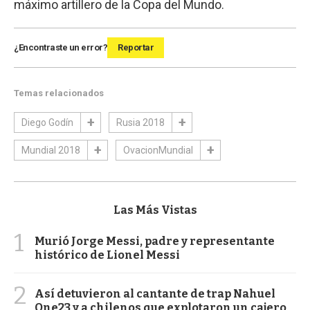
máximo artillero de la Copa del Mundo.
¿Encontraste un error?
Reportar
Temas relacionados
Diego Godín
Rusia 2018
Mundial 2018
OvacionMundial
Las Más Vistas
1
Murió Jorge Messi, padre y representante
histórico de Lionel Messi
2
Así detuvieron al cantante de trap Nahuel
One23 y a chilenos que explotaron un cajero