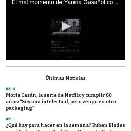
El mal momento de Yanina Gasañol con un hincha argentino en "Subrayado"
0
s
e
c
Últimas Noticias
o
n
02:14
d
Moria Casán, la serie de Netflix y cumplir 80
s
o
años: “Soy una intelectual, pero vengo en otro
f
packaging”
3
3
s
02:11
e
¿Qué hay para hacer en la semana? Ruben Blades
c