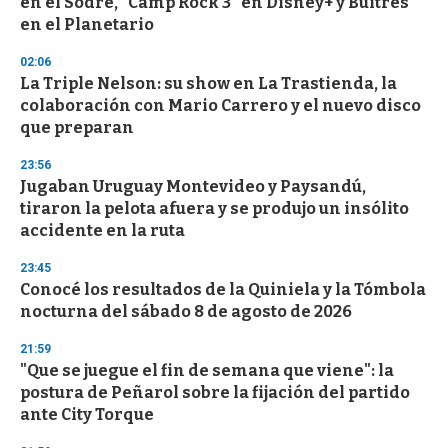
en el Sodre, "Camp Rock 3" en Disney+ y Buitres
o
n
en el Planetario
d
s
02:06
La Triple Nelson: su show en La Trastienda, la
colaboración con Mario Carrero y el nuevo disco
que preparan
23:56
Jugaban Uruguay Montevideo y Paysandú,
tiraron la pelota afuera y se produjo un insólito
accidente en la ruta
23:45
Conocé los resultados de la Quiniela y la Tómbola
nocturna del sábado 8 de agosto de 2026
21:59
"Que se juegue el fin de semana que viene": la
postura de Peñarol sobre la fijación del partido
ante City Torque