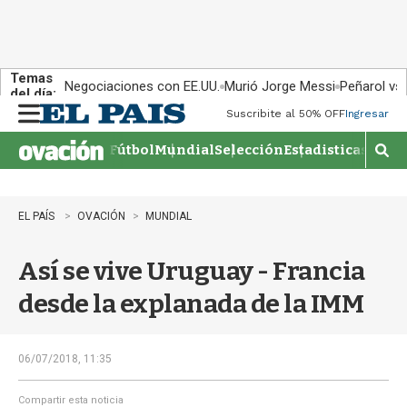
Temas
Negociaciones con EE.UU.
Murió Jorge Messi
Peñarol vs
del día:
Suscribite al 50% OFF
Ingresar
M
e
Fútbol
Mundial
Selección
Estadisticas
Agen
n
M
u
o
s
t
EL PAÍS
OVACIÓN
MUNDIAL
r
a
Así se vive Uruguay - Francia
r
b
desde la explanada de la IMM
�
s
q
u
06/07/2018, 11:35
e
d
Compartir esta noticia