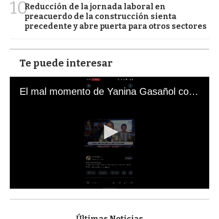
10
Reducción de la jornada laboral en
preacuerdo de la construcción sienta
precedente y abre puerta para otros sectores
Te puede interesar
El mal momento de Yanina Gasañol con un hincha argentino en "Subrayado"
0
s
e
c
Últimas Noticias