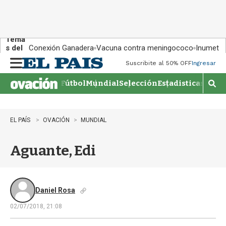
Tema
s del
Conexión Ganadera
Vacuna contra meningococo
Inumet ad
día:
Suscribite al 50% OFF
Ingresar
M
e
Fútbol
Mundial
Selección
Estadisticas
Agen
n
M
u
o
s
t
EL PAÍS
OVACIÓN
MUNDIAL
r
a
Aguante, Edi
r
b
�
s
q
Daniel Rosa
u
02/07/2018, 21:08
e
d