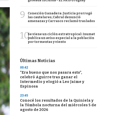
goleada incluida - EL PAÍS Uruguay
9
Conexión Ganadera: Justicia prorrogó
las cautelares; Cabral denunció
amenazas y Carrasco reclamó traslados
10
Se viene un ciclón extratropical: Inumet
publica un aviso especial a la población
por tormentas y viento
Últimas Noticias
00:42
"Era bueno que nos pasara esto",
celebró Aguirre tras ganar el
Intermedio y elogió a Leo Jaime y
Espinosa
23:45
Conocé los resultados de la Quiniela y
la Tómbola nocturna del miércoles 5 de
agosto de 2026