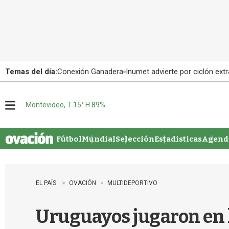
Temas del día:
Conexión Ganadera
Inumet advierte por ciclón extr
Montevideo, T 15° H 89%
M
e
n
u
Fútbol
Mundial
Selección
Estadisticas
Agenda
EL PAÍS
OVACIÓN
MULTIDEPORTIVO
Uruguayos jugaron en 