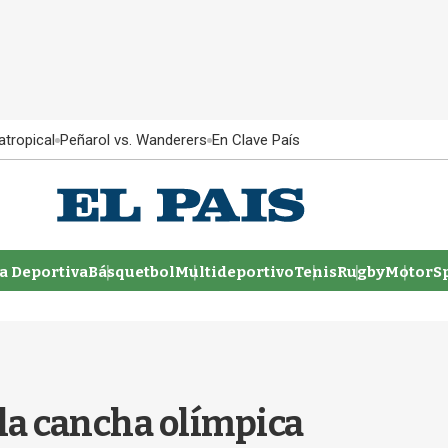
atropical
Peñarol vs. Wanderers
En Clave País
 Deportiva
Básquetbol
Multideportivo
Tenis
Rugby
MotorSp
la cancha olímpica