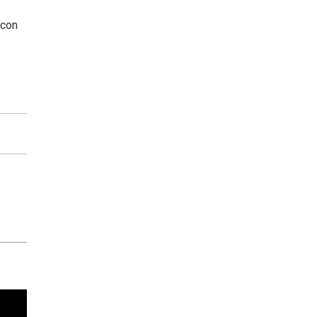
 con
cha argentino en "Subrayado"