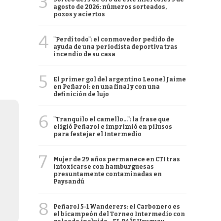
3
agosto de 2026: números sorteados,
pozos y aciertos
4
"Perdí todo": el conmovedor pedido de
ayuda de una periodista deportiva tras
incendio de su casa
5
El primer gol del argentino Leonel Jaime
en Peñarol: en una final y con una
definición de lujo
6
"Tranquilo el camello...": la frase que
eligió Peñarol e imprimió en pilusos
para festejar el Intermedio
7
Mujer de 29 años permanece en CTI tras
intoxicarse con hamburguesas
presuntamente contaminadas en
Paysandú
8
Peñarol 5-1 Wanderers: el Carbonero es
el bicampeón del Torneo Intermedio con