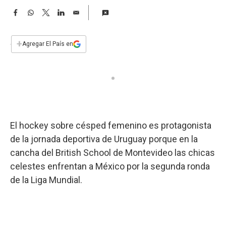
a
F
W
T
L
E
a
h
w
i
m
c
a
i
n
a
e
t
t
k
i
+
Agregar El País en
b
s
t
e
l
o
A
e
d
o
p
r
I
k
p
n
El hockey sobre césped femenino es protagonista
de la jornada deportiva de Uruguay porque en la
cancha del British School de Montevideo las chicas
celestes enfrentan a México por la segunda ronda
de la Liga Mundial.