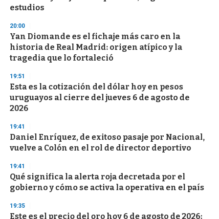
f
estudios
3
3
s
20:00
e
Yan Diomande es el fichaje más caro en la
c
historia de Real Madrid: origen atípico y la
o
n
tragedia que lo fortaleció
d
s
19:51
Esta es la cotización del dólar hoy en pesos
uruguayos al cierre del jueves 6 de agosto de
2026
19:41
Daniel Enríquez, de exitoso pasaje por Nacional,
vuelve a Colón en el rol de director deportivo
19:41
Qué significa la alerta roja decretada por el
gobierno y cómo se activa la operativa en el país
19:35
Este es el precio del oro hoy 6 de agosto de 2026: