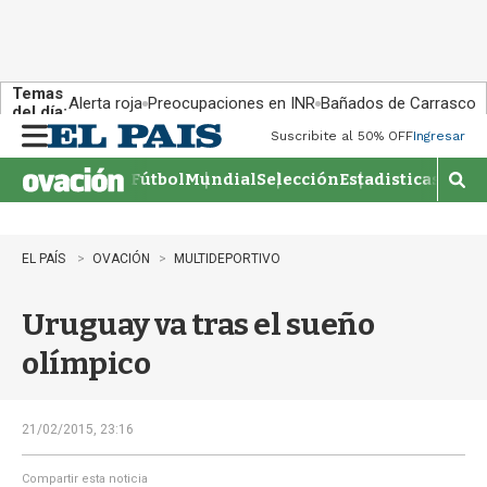
Temas
Alerta roja
Preocupaciones en INR
Bañados de Carrasco
del día:
Suscribite al 50% OFF
Ingresar
M
e
Fútbol
Mundial
Selección
Estadisticas
Agen
n
M
u
o
s
t
EL PAÍS
OVACIÓN
MULTIDEPORTIVO
r
a
Uruguay va tras el sueño
r
b
olímpico
�
s
q
u
21/02/2015, 23:16
e
d
Compartir esta noticia