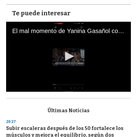
Te puede interesar
El mal momento de Yanina Gasañol con un hincha argentino en "Subrayado"
0
s
e
c
Últimas Noticias
o
n
20:27
d
Subir escaleras después de los 50 fortalece los
s
o
músculos y mejora el equilibrio, según dos