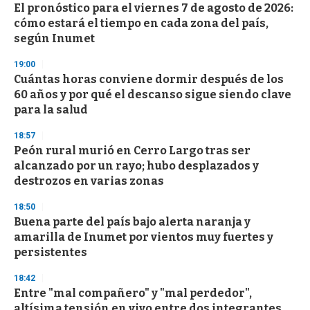
El pronóstico para el viernes 7 de agosto de 2026:
s
o
cómo estará el tiempo en cada zona del país,
f
según Inumet
3
3
s
19:00
e
Cuántas horas conviene dormir después de los
c
60 años y por qué el descanso sigue siendo clave
o
n
para la salud
d
s
18:57
Peón rural murió en Cerro Largo tras ser
alcanzado por un rayo; hubo desplazados y
destrozos en varias zonas
18:50
Buena parte del país bajo alerta naranja y
amarilla de Inumet por vientos muy fuertes y
persistentes
18:42
Entre "mal compañero" y "mal perdedor",
altísima tensión en vivo entre dos integrantes