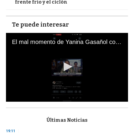
frente frío y el ciclón
Te puede interesar
El mal momento de Yanina Gasañol con un hincha argentino en "Subrayado"
0
s
e
c
Últimas Noticias
o
n
19:11
d