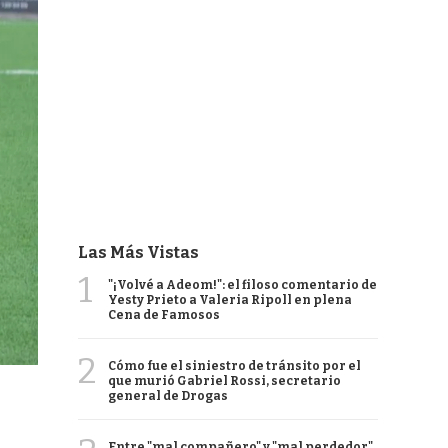
Las Más Vistas
1
"¡Volvé a Adeom!": el filoso comentario de
Yesty Prieto a Valeria Ripoll en plena
Cena de Famosos
2
Cómo fue el siniestro de tránsito por el
que murió Gabriel Rossi, secretario
general de Drogas
Entre "mal compañero" y "mal perdedor",