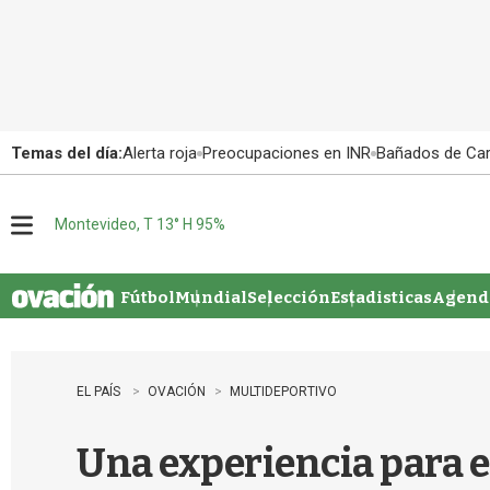
Temas del día:
Alerta roja
Preocupaciones en INR
Bañados de Ca
Montevideo, T 13° H 95%
M
e
n
u
Fútbol
Mundial
Selección
Estadisticas
Agenda
EL PAÍS
OVACIÓN
MULTIDEPORTIVO
Una experiencia para e