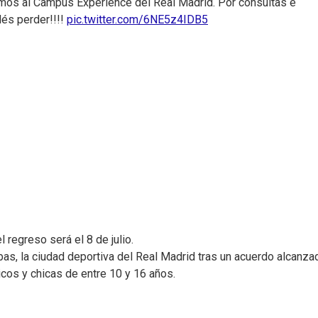
amos al Campus Experience del Real Madrid. Por consultas e
dés perder!!!!
pic.twitter.com/6NE5z4IDB5
l regreso será el 8 de julio.
as, la ciudad deportiva del Real Madrid tras un acuerdo alcanza
icos y chicas de entre 10 y 16 años.