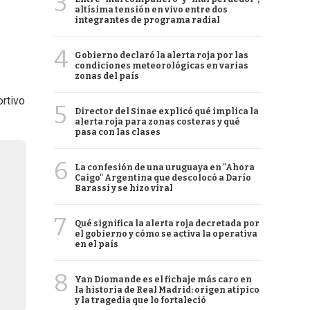
3
altísima tensión en vivo entre dos
integrantes de programa radial
4
Gobierno declaró la alerta roja por las
condiciones meteorológicas en varias
zonas del país
ortivo
5
Director del Sinae explicó qué implica la
alerta roja para zonas costeras y qué
pasa con las clases
6
La confesión de una uruguaya en "Ahora
Caigo" Argentina que descolocó a Darío
Barassi y se hizo viral
7
Qué significa la alerta roja decretada por
el gobierno y cómo se activa la operativa
en el país
8
Yan Diomande es el fichaje más caro en
la historia de Real Madrid: origen atípico
y la tragedia que lo fortaleció