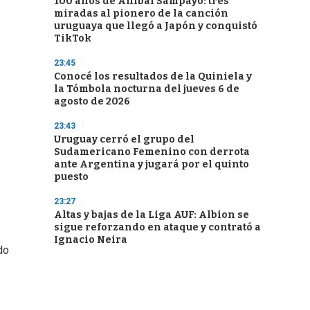
100 años de Aníbal Sampayo: tres
miradas al pionero de la canción
uruguaya que llegó a Japón y conquistó
TikTok
23:45
Conocé los resultados de la Quiniela y
la Tómbola nocturna del jueves 6 de
agosto de 2026
23:43
Uruguay cerró el grupo del
Sudamericano Femenino con derrota
ante Argentina y jugará por el quinto
puesto
23:27
Altas y bajas de la Liga AUF: Albion se
sigue reforzando en ataque y contrató a
Ignacio Neira
do