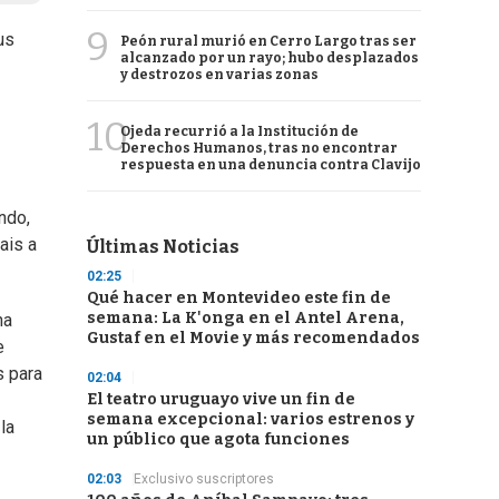
9
us
Peón rural murió en Cerro Largo tras ser
alcanzado por un rayo; hubo desplazados
y destrozos en varias zonas
10
Ojeda recurrió a la Institución de
Derechos Humanos, tras no encontrar
respuesta en una denuncia contra Clavijo
ndo,
ais a
Últimas Noticias
02:25
Qué hacer en Montevideo este fin de
semana: La K'onga en el Antel Arena,
na
Gustaf en el Movie y más recomendados
e
s para
02:04
El teatro uruguayo vive un fin de
semana excepcional: varios estrenos y
la
un público que agota funciones
02:03
Exclusivo suscriptores