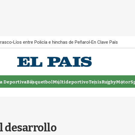
rrasco
Líos entre Policía e hinchas de Peñarol
En Clave País
 Deportiva
Básquetbol
Multideportivo
Tenis
Rugby
MotorSp
l desarrollo