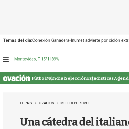
Temas del día:
Conexión Ganadera
Inumet advierte por ciclón extr
Montevideo, T 15° H 89%
M
e
n
u
Fútbol
Mundial
Selección
Estadisticas
Agenda
EL PAÍS
OVACIÓN
MULTIDEPORTIVO
Una cátedra del italia