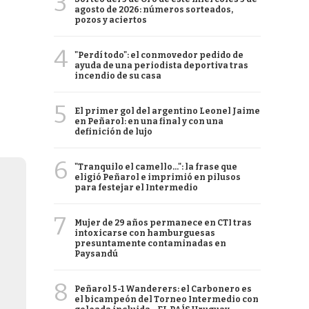
3
agosto de 2026: números sorteados,
pozos y aciertos
4
"Perdí todo": el conmovedor pedido de
ayuda de una periodista deportiva tras
incendio de su casa
5
El primer gol del argentino Leonel Jaime
en Peñarol: en una final y con una
definición de lujo
6
"Tranquilo el camello...": la frase que
eligió Peñarol e imprimió en pilusos
para festejar el Intermedio
7
Mujer de 29 años permanece en CTI tras
intoxicarse con hamburguesas
presuntamente contaminadas en
Paysandú
8
Peñarol 5-1 Wanderers: el Carbonero es
el bicampeón del Torneo Intermedio con