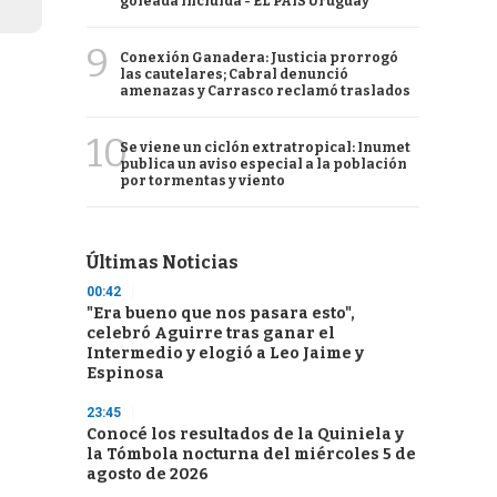
goleada incluida - EL PAÍS Uruguay
9
Conexión Ganadera: Justicia prorrogó
las cautelares; Cabral denunció
amenazas y Carrasco reclamó traslados
10
Se viene un ciclón extratropical: Inumet
publica un aviso especial a la población
por tormentas y viento
Últimas Noticias
00:42
"Era bueno que nos pasara esto",
celebró Aguirre tras ganar el
Intermedio y elogió a Leo Jaime y
Espinosa
23:45
Conocé los resultados de la Quiniela y
la Tómbola nocturna del miércoles 5 de
agosto de 2026