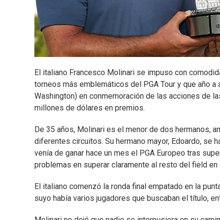
El italiano Francesco Molinari se impuso con comodida
torneos más emblemáticos del PGA Tour y que año a a
Washington) en conmemoración de las acciones de las
millones de dólares en premios.
De 35 años, Molinari es el menor de dos hermanos, a
diferentes circuitos. Su hermano mayor, Edoardo, se 
venía de ganar hace un mes el PGA Europeo tras super
problemas en superar claramente al resto del field e
El italiano comenzó la ronda final empatado en la pun
suyo había varios jugadores que buscaban el título, e
Molinari no dejó que nadie se interpusiera en su camin