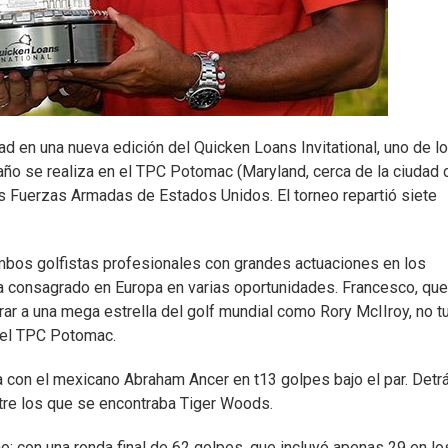
d en una nueva edición del Quicken Loans Invitational, uno de l
ño se realiza en el TPC Potomac (Maryland, cerca de la ciudad 
 Fuerzas Armadas de Estados Unidos. El torneo repartió siete
mbos golfistas profesionales con grandes actuaciones en los
ha consagrado en Europa en varias oportunidades. Francesco, que
ar a una mega estrella del golf mundial como Rory McIIroy, no t
n el TPC Potomac.
ta con el mexicano Abraham Ancer en t13 golpes bajo el par. Detr
ntre los que se encontraba Tiger Woods.
o: con una ronda final de 62 golpes, que incluyó apenas 29 en lo