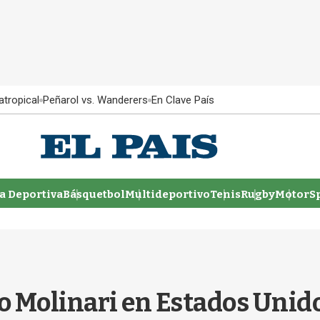
atropical
Peñarol vs. Wanderers
En Clave País
 Deportiva
Básquetbol
Multideportivo
Tenis
Rugby
MotorSp
no Molinari en Estados Unid