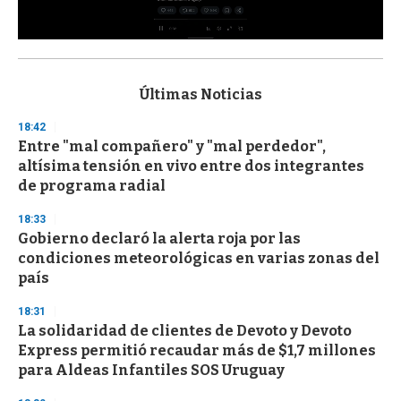
0
s
e
c
Últimas Noticias
o
n
18:42
d
Entre "mal compañero" y "mal perdedor",
s
o
altísima tensión en vivo entre dos integrantes
f
de programa radial
3
3
s
18:33
e
Gobierno declaró la alerta roja por las
c
condiciones meteorológicas en varias zonas del
o
n
país
d
s
18:31
La solidaridad de clientes de Devoto y Devoto
Express permitió recaudar más de $1,7 millones
para Aldeas Infantiles SOS Uruguay