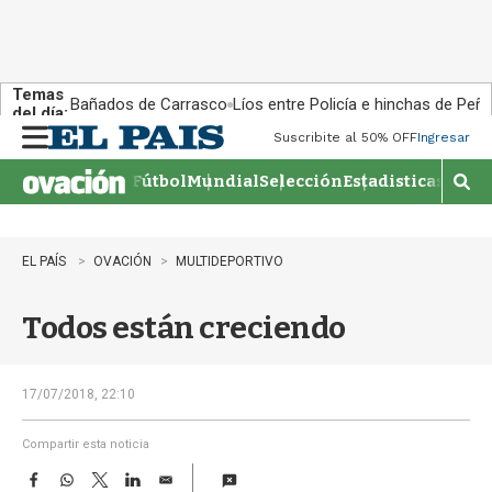
Temas
Bañados de Carrasco
Líos entre Policía e hinchas de Peña
del día:
Suscribite al 50% OFF
Ingresar
M
e
Fútbol
Mundial
Selección
Estadisticas
Agen
n
M
u
o
s
t
EL PAÍS
OVACIÓN
MULTIDEPORTIVO
r
a
Todos están creciendo
r
b
�
s
17/07/2018, 22:10
q
u
Compartir esta noticia
e
F
W
T
L
E
d