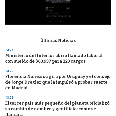
0
s
e
c
Últimas Noticias
o
n
13:25
d
Ministerio del Interior abrió llamado laboral
s
o
con sueldo de $63.937 para 223 cargos
f
3
13:22
3
s
Florencia Núñez: su gira por Uruguay y el consejo
e
de Jorge Drexler que la impulsó a probar suerte
c
en Madrid
o
n
d
13:22
s
El tercer país más pequeño del planeta oficializó
su cambio de nombre y gentilicio: cómo se
llamará