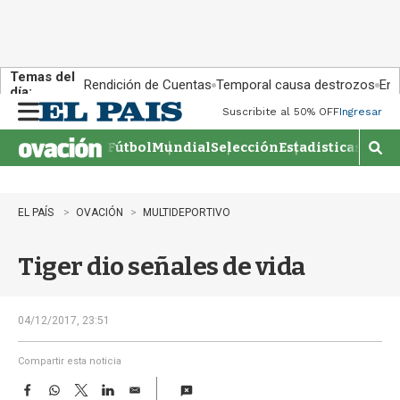
Temas del
Rendición de Cuentas
Temporal causa destrozos
En 
día:
Suscribite al 50% OFF
Ingresar
M
e
Fútbol
Mundial
Selección
Estadisticas
Agen
n
M
u
o
s
t
EL PAÍS
OVACIÓN
MULTIDEPORTIVO
r
a
Tiger dio señales de vida
r
b
�
s
04/12/2017, 23:51
q
u
Compartir esta noticia
e
F
W
T
L
E
d