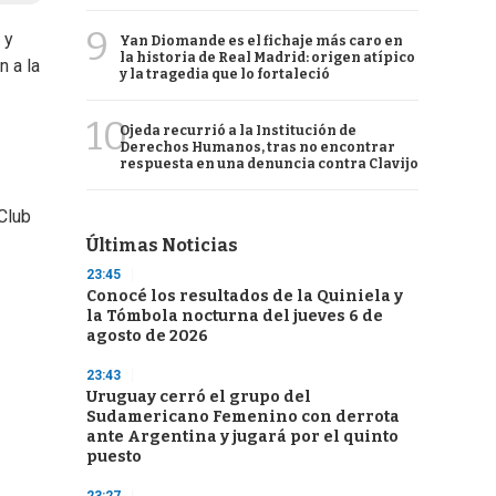
9
 y
Yan Diomande es el fichaje más caro en
la historia de Real Madrid: origen atípico
n a la
y la tragedia que lo fortaleció
10
Ojeda recurrió a la Institución de
Derechos Humanos, tras no encontrar
respuesta en una denuncia contra Clavijo
Club
Últimas Noticias
23:45
Conocé los resultados de la Quiniela y
la Tómbola nocturna del jueves 6 de
agosto de 2026
23:43
Uruguay cerró el grupo del
Sudamericano Femenino con derrota
ante Argentina y jugará por el quinto
puesto