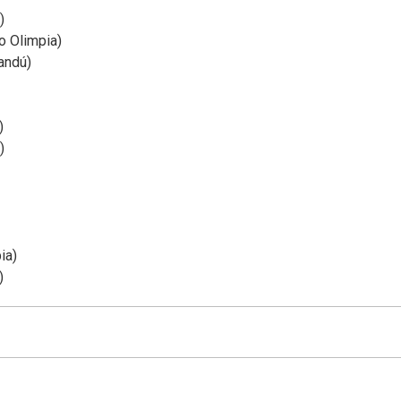
)
o Olimpia)
andú)
)
)
ia)
)