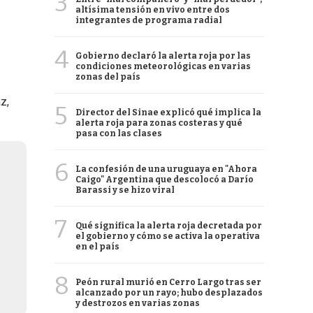
3
altísima tensión en vivo entre dos
integrantes de programa radial
4
Gobierno declaró la alerta roja por las
condiciones meteorológicas en varias
zonas del país
z,
5
Director del Sinae explicó qué implica la
alerta roja para zonas costeras y qué
pasa con las clases
6
La confesión de una uruguaya en "Ahora
Caigo" Argentina que descolocó a Darío
Barassi y se hizo viral
7
Qué significa la alerta roja decretada por
el gobierno y cómo se activa la operativa
en el país
8
Peón rural murió en Cerro Largo tras ser
alcanzado por un rayo; hubo desplazados
y destrozos en varias zonas