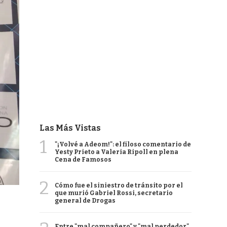
Las Más Vistas
1
"¡Volvé a Adeom!": el filoso comentario de
Yesty Prieto a Valeria Ripoll en plena
Cena de Famosos
2
Cómo fue el siniestro de tránsito por el
que murió Gabriel Rossi, secretario
general de Drogas
Entre "mal compañero" y "mal perdedor",