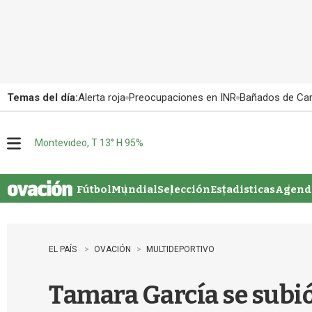
Temas del día:
Alerta roja
Preocupaciones en INR
Bañados de Ca
Montevideo, T 13° H 95%
M
e
n
u
Fútbol
Mundial
Selección
Estadisticas
Agenda
EL PAÍS
OVACIÓN
MULTIDEPORTIVO
Tamara García se subió