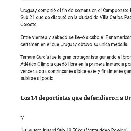
Uruguay compitió el fin de semana en el Campeonato
Sub 21 que se disputó en la ciudad de Villa Carlos Pa
Celeste.
Entre viernes y sábado se llevó a cabo el Panamerican
certamen en el que Uruguay obtuvo su única medalla.
Tamara García fue la gran protagonista ganando el bron
Atlético Olimpia quedó libre en la primera instancia po
vencer a otra contrincante albiceleste y finalmente g
subirse al podio.
Los 14 deportistas que defendieron a U
","
1-tLautaro Irisarri Sub 18 50kg (Montevideo Rowing)