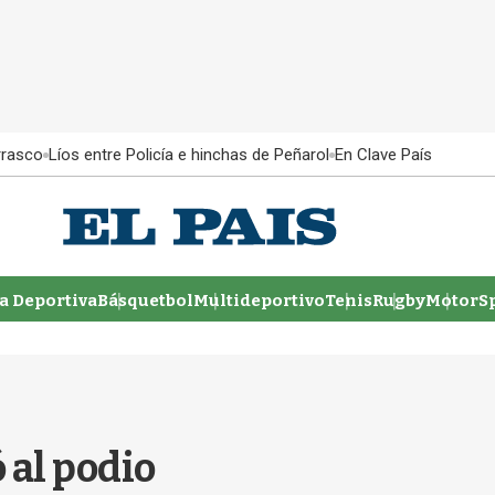
rrasco
Líos entre Policía e hinchas de Peñarol
En Clave País
 Deportiva
Básquetbol
Multideportivo
Tenis
Rugby
MotorSp
 al podio