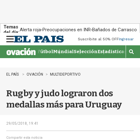
Temas
Alerta roja
Preocupaciones en INR
Bañados de Carrasco
del día:
Suscribite al 50% OFF
Ingresar
M
e
Fútbol
Mundial
Selección
Estadisticas
Agen
n
M
u
o
s
t
EL PAÍS
OVACIÓN
MULTIDEPORTIVO
r
a
Rugby y judo lograron dos
r
b
medallas más para Uruguay
�
s
q
u
29/05/2018, 19:41
e
d
Compartir esta noticia