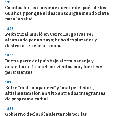
s
19:00
e
Cuántas horas conviene dormir después de los
c
60 años y por qué el descanso sigue siendo clave
o
n
para la salud
d
s
18:57
Peón rural murió en Cerro Largo tras ser
alcanzado por un rayo; hubo desplazados y
destrozos en varias zonas
18:50
Buena parte del país bajo alerta naranja y
amarilla de Inumet por vientos muy fuertes y
persistentes
18:42
Entre "mal compañero" y "mal perdedor",
altísima tensión en vivo entre dos integrantes
de programa radial
18:33
Gobierno declaró la alerta roja por las