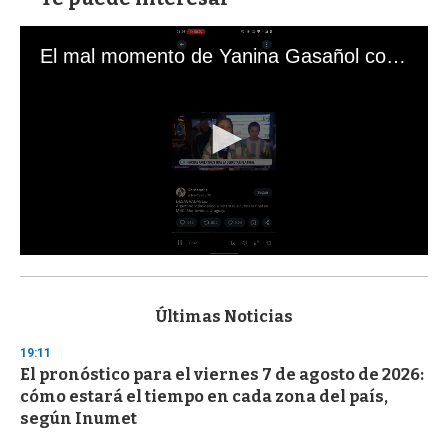
El mal momento de Yanina Gasañol con un hincha argentino en "Subrayado"
0
s
e
c
Últimas Noticias
o
n
19:11
d
El pronóstico para el viernes 7 de agosto de 2026:
s
o
cómo estará el tiempo en cada zona del país,
f
según Inumet
3
3