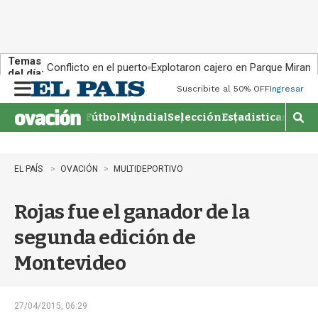
Temas
Conflicto en el puerto
Explotaron cajero en Parque Miram
del día:
Suscribite al 50% OFF
Ingresar
M
e
Fútbol
Mundial
Selección
Estadisticas
Agen
n
M
u
o
s
t
EL PAÍS
OVACIÓN
MULTIDEPORTIVO
r
a
Rojas fue el ganador de la
r
b
segunda edición de
�
s
Montevideo
q
u
e
d
27/04/2015, 06:29