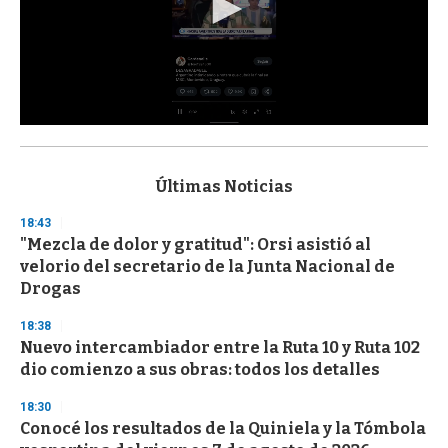
0
s
e
c
Últimas Noticias
o
n
18:43
d
"Mezcla de dolor y gratitud": Orsi asistió al
s
o
velorio del secretario de la Junta Nacional de
f
Drogas
3
3
s
18:38
e
Nuevo intercambiador entre la Ruta 10 y Ruta 102
c
dio comienzo a sus obras: todos los detalles
o
n
d
18:30
s
Conocé los resultados de la Quiniela y la Tómbola