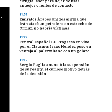
cirugía láser para dejar de usar
anteojos o lentes de contacto
cha argentino en "Subrayado"
11:59
Emiratos Árabes Unidos afirma que
Irán atacó un petrolero en estrecho de
Ormuz: no habría víctimas
11:29
Central Español 1-0 Progreso en vivo
por el Clausura: Isaac Méndez puso en
ventaja al palermitano con un golazo
11:19
Sergio Puglia anunció la suspensión
de su reality: el curioso motivo detrás
de la decisión