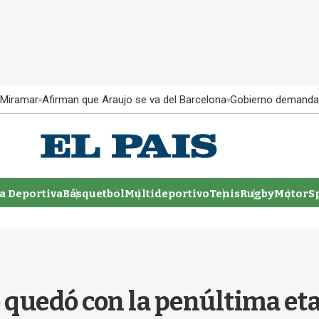
 Miramar
Afirman que Araujo se va del Barcelona
Gobierno demanda
 Deportiva
Básquetbol
Multideportivo
Tenis
Rugby
MotorSp
 quedó con la penúltima et