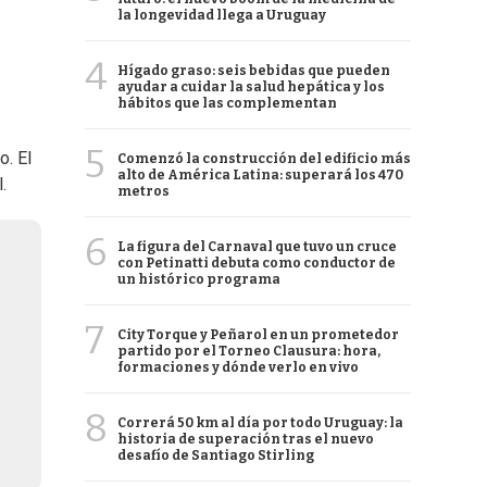
la longevidad llega a Uruguay
4
Hígado graso: seis bebidas que pueden
ayudar a cuidar la salud hepática y los
hábitos que las complementan
5
o. El
Comenzó la construcción del edificio más
alto de América Latina: superará los 470
.
metros
6
La figura del Carnaval que tuvo un cruce
con Petinatti debuta como conductor de
un histórico programa
7
City Torque y Peñarol en un prometedor
partido por el Torneo Clausura: hora,
formaciones y dónde verlo en vivo
8
Correrá 50 km al día por todo Uruguay: la
historia de superación tras el nuevo
desafío de Santiago Stirling