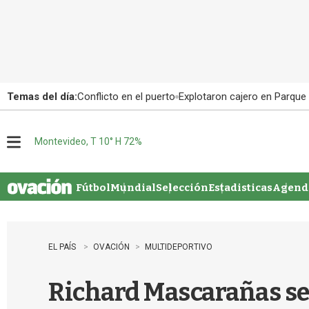
Temas del día:
Conflicto en el puerto
Explotaron cajero en Parque
Montevideo, T 10° H 72%
M
e
n
u
Fútbol
Mundial
Selección
Estadisticas
Agenda
EL PAÍS
OVACIÓN
MULTIDEPORTIVO
Richard Mascarañas se