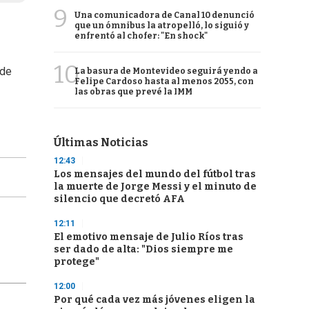
9
Una comunicadora de Canal 10 denunció
que un ómnibus la atropelló, lo siguió y
enfrentó al chofer: "En shock"
10
 de
La basura de Montevideo seguirá yendo a
Felipe Cardoso hasta al menos 2055, con
las obras que prevé la IMM
Últimas Noticias
12:43
Los mensajes del mundo del fútbol tras
la muerte de Jorge Messi y el minuto de
silencio que decretó AFA
12:11
El emotivo mensaje de Julio Ríos tras
ser dado de alta: "Dios siempre me
protege"
12:00
Por qué cada vez más jóvenes eligen la