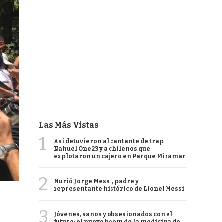
Las Más Vistas
1
Así detuvieron al cantante de trap
Nahuel One23 y a chilenos que
explotaron un cajero en Parque Miramar
2
Murió Jorge Messi, padre y
representante histórico de Lionel Messi
3
Jóvenes, sanos y obsesionados con el
futuro: el nuevo boom de la medicina de