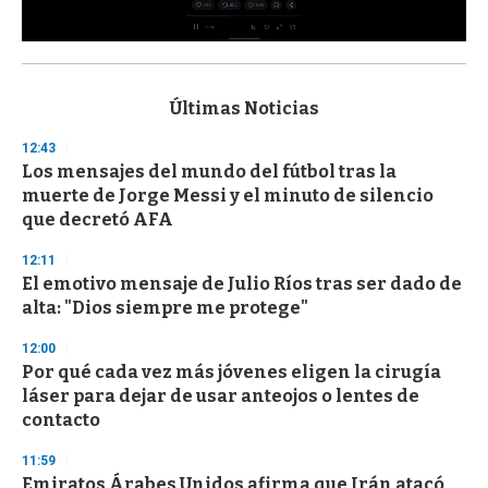
0
s
e
c
Últimas Noticias
o
n
12:43
d
Los mensajes del mundo del fútbol tras la
s
o
muerte de Jorge Messi y el minuto de silencio
f
que decretó AFA
3
3
s
12:11
e
El emotivo mensaje de Julio Ríos tras ser dado de
c
alta: "Dios siempre me protege"
o
n
d
12:00
s
Por qué cada vez más jóvenes eligen la cirugía
láser para dejar de usar anteojos o lentes de
contacto
11:59
Emiratos Árabes Unidos afirma que Irán atacó