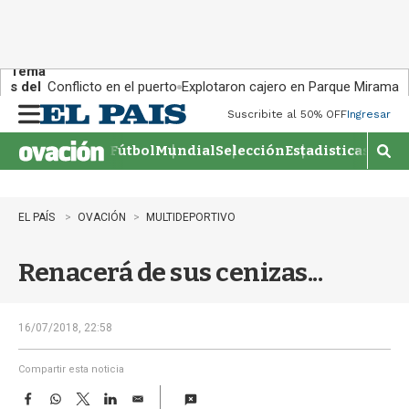
Tema
s del
Conflicto en el puerto
Explotaron cajero en Parque Miramar
día:
Suscribite al 50% OFF
Ingresar
M
e
Fútbol
Mundial
Selección
Estadisticas
Agen
n
M
u
o
s
t
EL PAÍS
OVACIÓN
MULTIDEPORTIVO
r
a
Renacerá de sus cenizas...
r
b
�
s
16/07/2018, 22:58
q
u
Compartir esta noticia
e
F
W
T
L
E
d