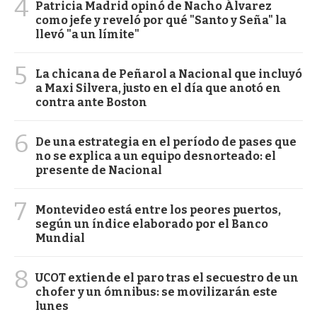
4
Patricia Madrid opinó de Nacho Álvarez
como jefe y reveló por qué "Santo y Seña" la
llevó "a un límite"
5
La chicana de Peñarol a Nacional que incluyó
a Maxi Silvera, justo en el día que anotó en
contra ante Boston
6
De una estrategia en el período de pases que
no se explica a un equipo desnorteado: el
presente de Nacional
7
Montevideo está entre los peores puertos,
según un índice elaborado por el Banco
Mundial
8
UCOT extiende el paro tras el secuestro de un
chofer y un ómnibus: se movilizarán este
lunes