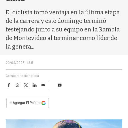
a
El ciclista tomó ventaja en la última etapa
de la carrera y este domingo terminó
festejando junto a su equipo en la Rambla
de Montevideo al terminar como líder de
la general.
20/04/2025, 13:51
Compartir esta noticia
F
W
T
L
E
a
h
w
i
m
c
a
i
n
a
e
t
t
k
i
+
Agregar El País en
b
s
t
e
l
o
A
e
d
o
p
r
I
k
p
n