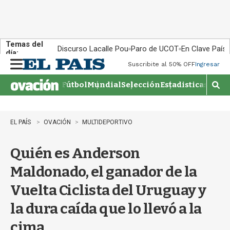
Temas del
Discurso Lacalle Pou
Paro de UCOT
En Clave País
día:
Suscribite al 50% OFF
Ingresar
M
e
Fútbol
Mundial
Selección
Estadisticas
Agen
n
M
u
o
s
t
EL PAÍS
OVACIÓN
MULTIDEPORTIVO
r
a
Quién es Anderson
r
b
Maldonado, el ganador de la
�
s
Vuelta Ciclista del Uruguay y
q
u
la dura caída que lo llevó a la
e
d
cima