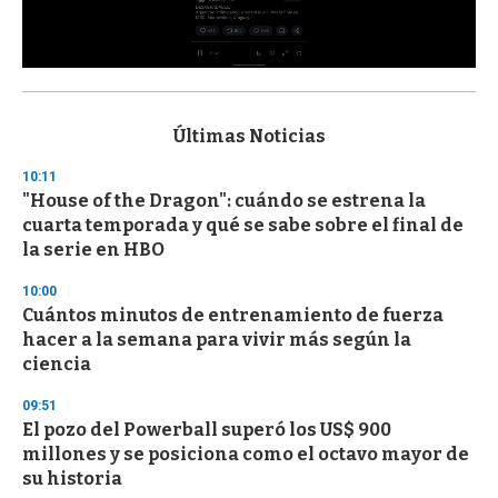
0
s
e
c
Últimas Noticias
o
n
10:11
d
"House of the Dragon": cuándo se estrena la
s
o
cuarta temporada y qué se sabe sobre el final de
f
la serie en HBO
3
3
s
10:00
e
Cuántos minutos de entrenamiento de fuerza
c
hacer a la semana para vivir más según la
o
n
ciencia
d
s
09:51
El pozo del Powerball superó los US$ 900
millones y se posiciona como el octavo mayor de
su historia