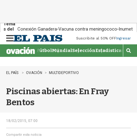
Tema
s del
Conexión Ganadera
Vacuna contra meningococo
Inumet ad
día:
Suscribite al 50% OFF
Ingresar
M
e
Fútbol
Mundial
Selección
Estadisticas
Agen
n
M
u
o
s
t
EL PAÍS
OVACIÓN
MULTIDEPORTIVO
r
a
Piscinas abiertas: En Fray
r
b
Bentos
�
s
q
u
18/02/2015, 07:00
e
d
Compartir esta noticia