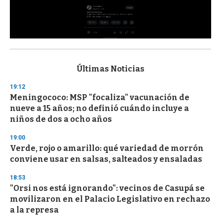
0
s
e
c
Últimas Noticias
o
n
19:12
d
Meningococo: MSP "focaliza" vacunación de
s
o
nueve a 15 años; no definió cuándo incluye a
f
niños de dos a ocho años
3
3
s
19:00
e
Verde, rojo o amarillo: qué variedad de morrón
c
conviene usar en salsas, salteados y ensaladas
o
n
d
18:53
s
"Orsi nos está ignorando": vecinos de Casupá se
movilizaron en el Palacio Legislativo en rechazo
a la represa