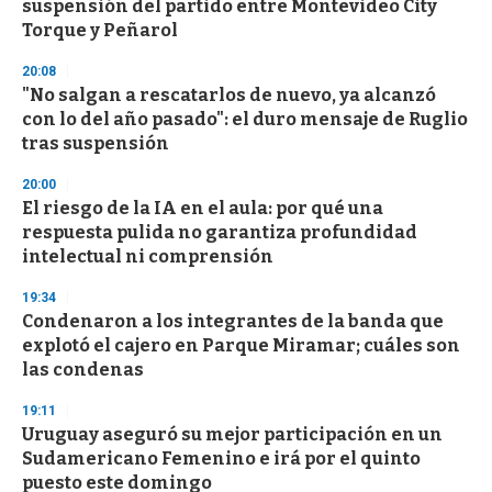
suspensión del partido entre Montevideo City
f
Torque y Peñarol
3
3
s
20:08
e
"No salgan a rescatarlos de nuevo, ya alcanzó
c
con lo del año pasado": el duro mensaje de Ruglio
o
n
tras suspensión
d
s
20:00
El riesgo de la IA en el aula: por qué una
respuesta pulida no garantiza profundidad
intelectual ni comprensión
19:34
Condenaron a los integrantes de la banda que
explotó el cajero en Parque Miramar; cuáles son
las condenas
19:11
Uruguay aseguró su mejor participación en un
Sudamericano Femenino e irá por el quinto
puesto este domingo