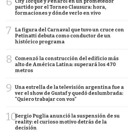
6
City Torque y Peñarol en un prometedor
partido por el Torneo Clausura: hora,
formaciones y dónde verlo en vivo
7
La figura del Carnaval que tuvo un cruce con
Petinatti debuta como conductor de un
histórico programa
8
Comenzó la construcción del edificio más
alto de América Latina: superará los 470
metros
9
Una estrella de la televisión argentina fue a
ver el show de Gustaf y quedó deslumbrada:
"Quiero trabajar con vos"
10
Sergio Puglia anunció la suspensión de su
reality: el curioso motivo detrás de la
decisión