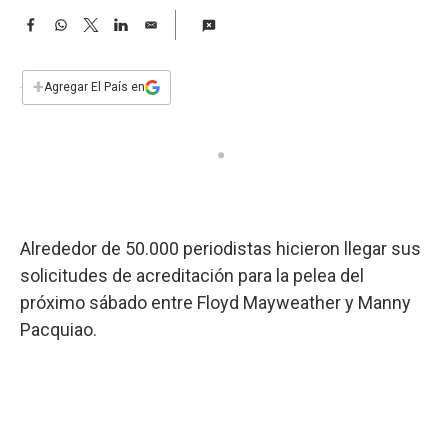
a
F
W
T
L
E
a
h
w
i
m
c
a
i
n
a
e
t
t
k
i
+
Agregar El País en
b
s
t
e
l
o
A
e
d
o
p
r
I
k
p
n
Alrededor de 50.000 periodistas hicieron llegar sus
solicitudes de acreditación para la pelea del
próximo sábado entre Floyd Mayweather y Manny
Pacquiao.