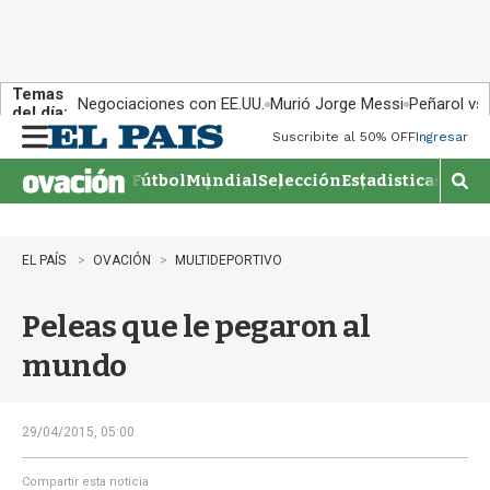
Temas
Negociaciones con EE.UU.
Murió Jorge Messi
Peñarol vs
del día:
Suscribite al 50% OFF
Ingresar
M
e
Fútbol
Mundial
Selección
Estadisticas
Agen
n
M
u
o
s
t
EL PAÍS
OVACIÓN
MULTIDEPORTIVO
r
a
Peleas que le pegaron al
r
b
mundo
�
s
q
u
29/04/2015, 05:00
e
d
Compartir esta noticia