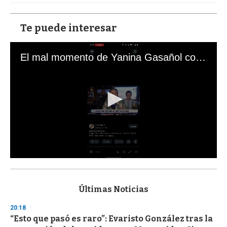
Te puede interesar
El mal momento de Yanina Gasañol con un hincha argentino en "Subrayado"
0
s
e
c
Últimas Noticias
o
n
20:18
d
“Esto que pasó es raro”: Evaristo González tras la
s
o