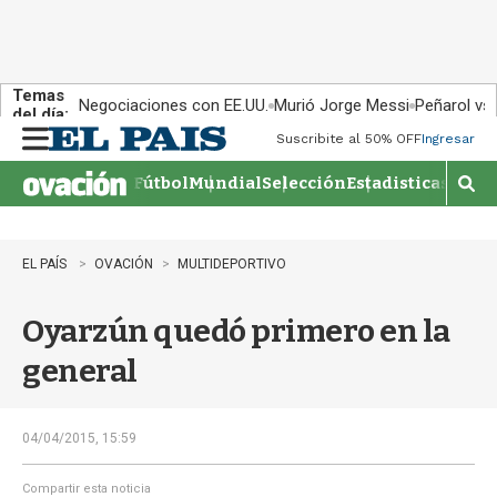
Temas
Negociaciones con EE.UU.
Murió Jorge Messi
Peñarol vs
del día:
Suscribite al 50% OFF
Ingresar
M
e
Fútbol
Mundial
Selección
Estadisticas
Agen
n
M
u
o
s
t
EL PAÍS
OVACIÓN
MULTIDEPORTIVO
r
a
Oyarzún quedó primero en la
r
b
general
�
s
q
u
04/04/2015, 15:59
e
d
Compartir esta noticia