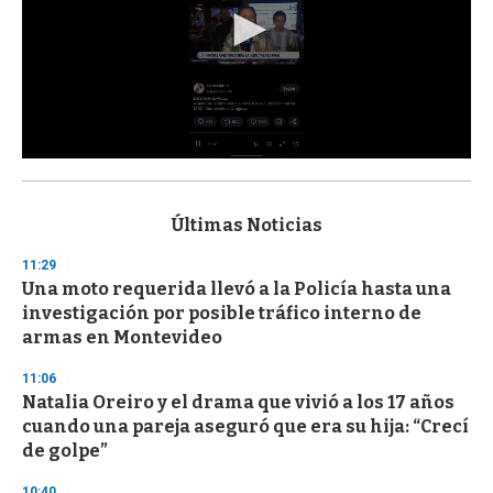
0
s
e
c
Últimas Noticias
o
n
11:29
d
Una moto requerida llevó a la Policía hasta una
s
o
investigación por posible tráfico interno de
f
armas en Montevideo
3
3
s
11:06
e
Natalia Oreiro y el drama que vivió a los 17 años
c
cuando una pareja aseguró que era su hija: “Crecí
o
n
de golpe”
d
s
10:40