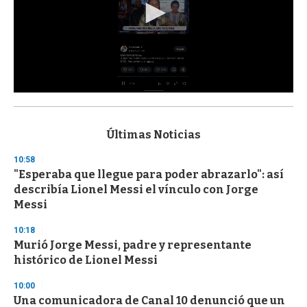
0
s
e
c
Últimas Noticias
o
n
10:58
d
"Esperaba que llegue para poder abrazarlo": así
s
o
describía Lionel Messi el vínculo con Jorge
f
Messi
3
3
s
10:18
e
Murió Jorge Messi, padre y representante
c
histórico de Lionel Messi
o
n
d
10:00
s
Una comunicadora de Canal 10 denunció que un