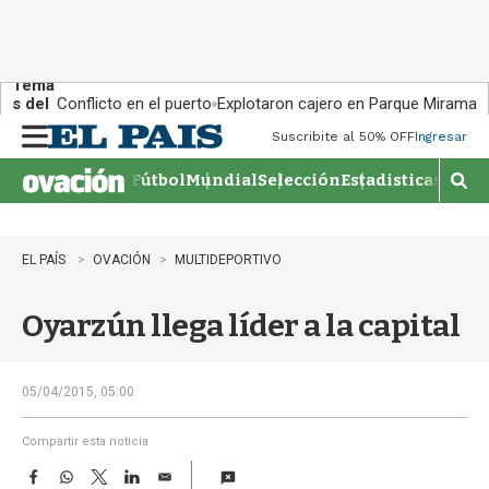
Tema
s del
Conflicto en el puerto
Explotaron cajero en Parque Miramar
día:
Suscribite al 50% OFF
Ingresar
M
e
Fútbol
Mundial
Selección
Estadisticas
Agen
n
M
u
o
s
t
EL PAÍS
OVACIÓN
MULTIDEPORTIVO
r
a
Oyarzún llega líder a la capital
r
b
�
s
05/04/2015, 05:00
q
u
Compartir esta noticia
e
F
W
T
L
E
d