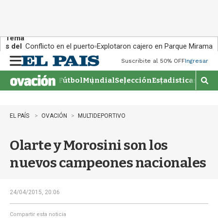
Tema
s del
Conflicto en el puerto
Explotaron cajero en Parque Miramar
día:
Suscribite al 50% OFF
Ingresar
M
e
Fútbol
Mundial
Selección
Estadisticas
Agen
n
M
u
o
s
t
EL PAÍS
OVACIÓN
MULTIDEPORTIVO
r
a
Olarte y Morosini son los
r
b
nuevos campeones nacionales
�
s
q
u
24/04/2015, 20:06
e
d
Compartir esta noticia