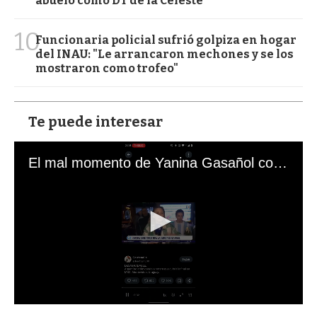
abuelo como DT de la Celeste
10
Funcionaria policial sufrió golpiza en hogar
del INAU: "Le arrancaron mechones y se los
mostraron como trofeo"
Te puede interesar
El mal momento de Yanina Gasañol con un hincha argentino en "Subrayado"
0