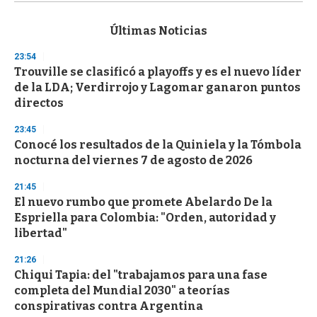
s
e
c
Últimas Noticias
o
n
23:54
d
Trouville se clasificó a playoffs y es el nuevo líder
s
o
de la LDA; Verdirrojo y Lagomar ganaron puntos
f
directos
3
3
s
23:45
e
Conocé los resultados de la Quiniela y la Tómbola
c
nocturna del viernes 7 de agosto de 2026
o
n
d
21:45
s
El nuevo rumbo que promete Abelardo De la
Espriella para Colombia: "Orden, autoridad y
libertad"
21:26
Chiqui Tapia: del "trabajamos para una fase
completa del Mundial 2030" a teorías
conspirativas contra Argentina