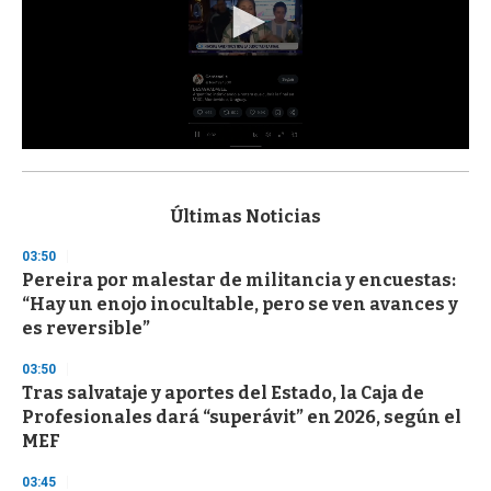
0
s
e
c
Últimas Noticias
o
n
03:50
d
Pereira por malestar de militancia y encuestas:
s
o
“Hay un enojo inocultable, pero se ven avances y
f
es reversible”
3
3
s
03:50
e
Tras salvataje y aportes del Estado, la Caja de
c
Profesionales dará “superávit” en 2026, según el
o
n
MEF
d
s
03:45