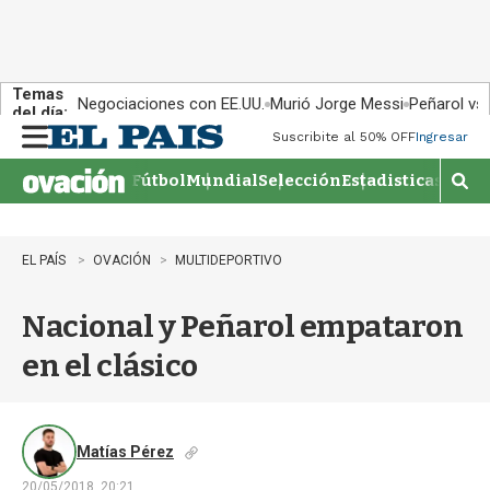
Temas
Negociaciones con EE.UU.
Murió Jorge Messi
Peñarol vs
del día:
Suscribite al 50% OFF
Ingresar
M
e
Fútbol
Mundial
Selección
Estadisticas
Agen
n
M
u
o
s
t
EL PAÍS
OVACIÓN
MULTIDEPORTIVO
r
a
Nacional y Peñarol empataron
r
b
en el clásico
�
s
q
u
e
Matías Pérez
d
20/05/2018, 20:21