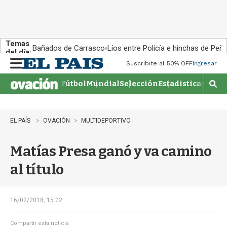
Temas
Bañados de Carrasco
Líos entre Policía e hinchas de Peña
del día:
Suscribite al 50% OFF
Ingresar
M
e
Fútbol
Mundial
Selección
Estadisticas
Agen
n
M
u
o
s
t
EL PAÍS
OVACIÓN
MULTIDEPORTIVO
r
a
Matías Presa ganó y va camino
r
b
al título
�
s
q
u
16/02/2018, 15:22
e
d
Compartir esta noticia