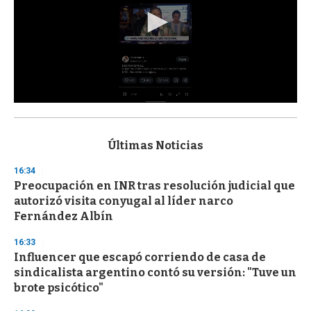
0
s
e
c
Últimas Noticias
o
n
16:34
d
Preocupación en INR tras resolución judicial que
s
o
autorizó visita conyugal al líder narco
f
Fernández Albín
3
3
s
16:33
e
Influencer que escapó corriendo de casa de
c
sindicalista argentino contó su versión: "Tuve un
o
n
brote psicótico"
d
s