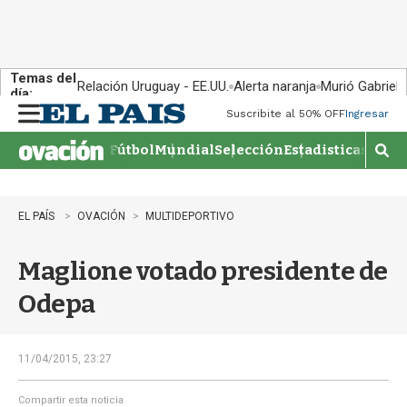
Temas del
Relación Uruguay - EE.UU.
Alerta naranja
Murió Gabriel 
día:
Suscribite al 50% OFF
Ingresar
M
e
Fútbol
Mundial
Selección
Estadisticas
Agen
n
M
u
o
s
t
EL PAÍS
OVACIÓN
MULTIDEPORTIVO
r
a
Maglione votado presidente de
r
b
Odepa
�
s
q
u
11/04/2015, 23:27
e
d
Compartir esta noticia