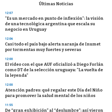
c
Últimas Noticias
o
n
12:07
d
"Es un mercado en punto de inflexión": la visión
s
o
de una tecnológica argentina que escala su
f
negocio en Uruguay
3
3
s
12:06
e
Casi todo el país bajo alerta naranja de Inumet
c
por tormentas muy fuertes y severas
o
n
d
12:00
s
El video con el que AUF oficializó a Diego Forlán
como DT de la selección uruguaya: "La vuelta de
la leyenda"
12:00
Atención padres: qué regalar este Día del Niño
para promover la salud mental de los niños
11:55
De “gran exhibición” al “deslumbre”: así vieron