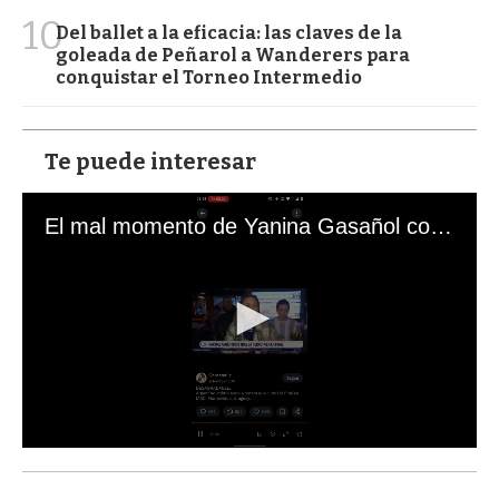
10
Del ballet a la eficacia: las claves de la
goleada de Peñarol a Wanderers para
conquistar el Torneo Intermedio
Te puede interesar
El mal momento de Yanina Gasañol con un hincha argentino en "Subrayado"
0
s
e