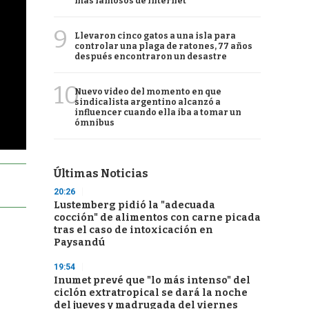
más famosos de internet
9
Llevaron cinco gatos a una isla para
controlar una plaga de ratones, 77 años
después encontraron un desastre
10
Nuevo video del momento en que
sindicalista argentino alcanzó a
influencer cuando ella iba a tomar un
ómnibus
Últimas Noticias
20:26
Lustemberg pidió la "adecuada
cocción" de alimentos con carne picada
tras el caso de intoxicación en
Paysandú
19:54
Inumet prevé que "lo más intenso" del
ciclón extratropical se dará la noche
del jueves y madrugada del viernes