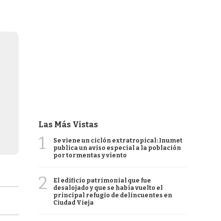
Las Más Vistas
1
Se viene un ciclón extratropical: Inumet
publica un aviso especial a la población
por tormentas y viento
2
El edificio patrimonial que fue
desalojado y que se había vuelto el
principal refugio de delincuentes en
Ciudad Vieja