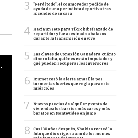
3
"Perdí todo": el conmovedor pedido de
ayuda de una periodista deportiva tras
incendio de su casa
4
Hacía un reto para TikTok disfrazado de
repartidor y fue asesinado a balazos
durante la transmisión en vivo
5
Las claves de Conexión Ganadera: cuánto
dinero falta, quiénes están imputados y
cha argentino en "Subrayado"
qué pueden recuperar los inversores
6
Inumet cesó la alerta amarilla por
tormentas fuertes que regía para este
miércoles
7
Nuevos precios de alquiler y venta de
viviendas: los barrios más caros y más
baratos en Montevideo en junio
8
Casi 30 años después, Shakira recreó la
foto que dio origen a uno de los memes