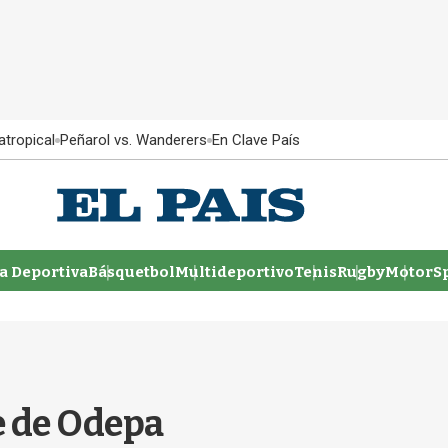
atropical
Peñarol vs. Wanderers
En Clave País
 Deportiva
Básquetbol
Multideportivo
Tenis
Rugby
MotorSp
e de Odepa