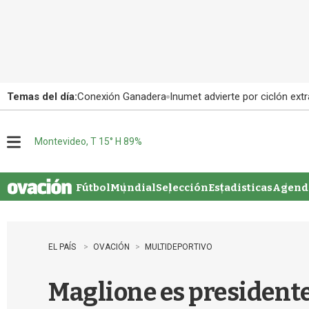
Temas del día:
Conexión Ganadera
Inumet advierte por ciclón extr
Montevideo, T 15° H 89%
M
e
n
u
Fútbol
Mundial
Selección
Estadisticas
Agenda
EL PAÍS
OVACIÓN
MULTIDEPORTIVO
Maglione es president