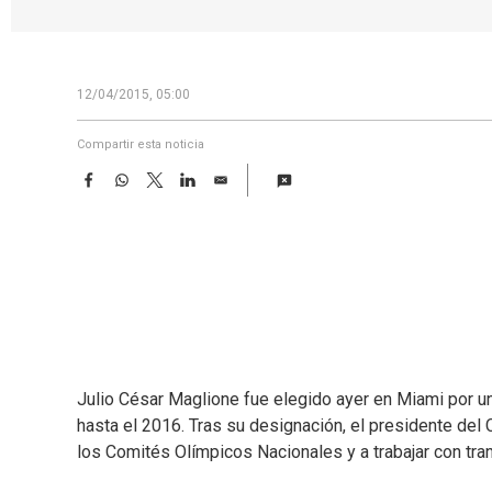
12/04/2015, 05:00
Compartir esta noticia
F
W
T
L
E
a
h
w
i
m
c
a
i
n
a
e
t
t
k
i
b
s
t
e
l
o
A
e
d
o
p
r
I
k
p
n
Julio César Maglione fue elegido ayer en Miami por 
hasta el 2016. Tras su designación, el presidente de
los Comités Olímpicos Nacionales y a trabajar con tra