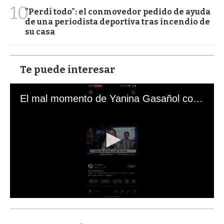
10
"Perdí todo": el conmovedor pedido de ayuda
de una periodista deportiva tras incendio de
su casa
Te puede interesar
El mal momento de Yanina Gasañol con un hincha argentino en "Subrayado"
0
s
e