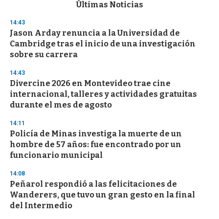
c
Últimas Noticias
o
n
14:43
d
Jason Arday renuncia a la Universidad de
s
o
Cambridge tras el inicio de una investigación
f
sobre su carrera
3
3
s
14:43
e
Divercine 2026 en Montevideo trae cine
c
internacional, talleres y actividades gratuitas
o
n
durante el mes de agosto
d
s
14:11
Policía de Minas investiga la muerte de un
hombre de 57 años: fue encontrado por un
funcionario municipal
14:08
Peñarol respondió a las felicitaciones de
Wanderers, que tuvo un gran gesto en la final
del Intermedio