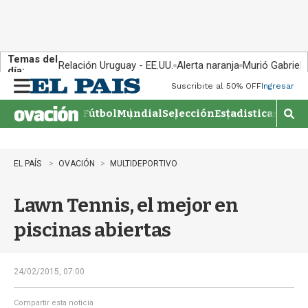
Temas del
Relación Uruguay - EE.UU.
Alerta naranja
Murió Gabriel 
día:
Suscribite al 50% OFF
Ingresar
M
e
Fútbol
Mundial
Selección
Estadisticas
Agen
n
M
u
o
s
t
EL PAÍS
OVACIÓN
MULTIDEPORTIVO
r
a
Lawn Tennis, el mejor en
r
b
piscinas abiertas
�
s
q
u
24/02/2015, 07:00
e
d
Compartir esta noticia