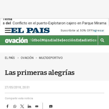
Tema
s del
Conflicto en el puerto
Explotaron cajero en Parque Miramar
día:
Suscribite al 50% OFF
Ingresar
M
e
Fútbol
Mundial
Selección
Estadisticas
Agen
n
M
u
o
s
t
EL PAÍS
OVACIÓN
MULTIDEPORTIVO
r
a
Las primeras alegrías
r
b
�
s
27/05/2018, 20:01
q
u
Compartir esta noticia
e
F
W
T
L
E
d