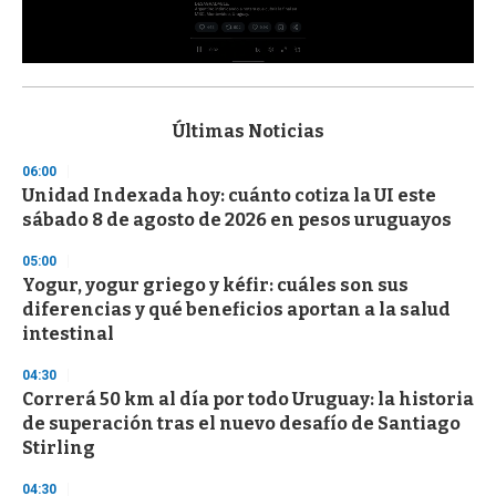
0
s
e
c
Últimas Noticias
o
n
06:00
d
Unidad Indexada hoy: cuánto cotiza la UI este
s
o
sábado 8 de agosto de 2026 en pesos uruguayos
f
3
05:00
3
s
Yogur, yogur griego y kéfir: cuáles son sus
e
diferencias y qué beneficios aportan a la salud
c
intestinal
o
n
d
04:30
s
Correrá 50 km al día por todo Uruguay: la historia
de superación tras el nuevo desafío de Santiago
Stirling
04:30